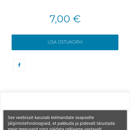
7,00 €
LISA OSTUKORVI
See veebisait kasutab kolmandate osapoolte
jälgimistehnoloogiaid, et pakkuda ja pidevalt täiustada
ARVUSTUSED
meie teenuseid ning näidata reklaame vastavalt