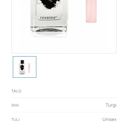
TALD
Türgi
RIIK
Unisex
TULI