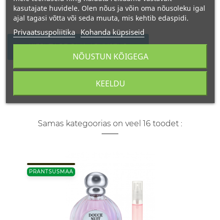
kasutajate huvidele. Olen nõus ja võin oma nõusoleku igal
ajal tagasi võtta või seda muuta, mis kehtib edaspidi.
Privaatsuspoliitika
Kohanda küpsiseid
KIRJUTAGE OMA ARVUSTUS
NÕUSTUN KÕIGEGA
KEELDU
Samas kategoorias on veel 16 toodet :
PRANTSUSMAA