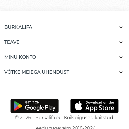

BURKALIFA

TEAVE

MINU KONTO

VÕTKE MEIEGA ÜHENDUST
© 2026 - Burkalifa.eu. Kõik õigused kaitstud.
Leedu tugevaim 2018-2024