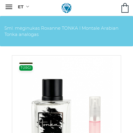

5ml. mėginukas Roxanne TONKA I Montale Arabian
Tonka analogas
TÜRGI