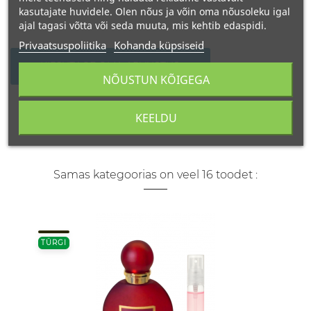
kasutajate huvidele. Olen nõus ja võin oma nõusoleku igal
ajal tagasi võtta või seda muuta, mis kehtib edaspidi.
Privaatsuspoliitika
Kohanda küpsiseid
KIRJUTAGE OMA ARVUSTUS
NÕUSTUN KÕIGEGA
KEELDU
Samas kategoorias on veel 16 toodet :
TÜRGI