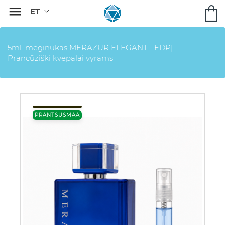

5ml. mėginukas MERAZUR ELEGANT - EDP|
Prancūziški kvepalai vyrams
PRANTSUSMAA