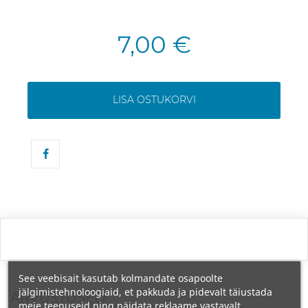
7,00 €
LISA OSTUKORVI
See veebisait kasutab kolmandate osapoolte
jälgimistehnoloogiaid, et pakkuda ja pidevalt täiustada
ARVUSTUSED
meie teenuseid ning näidata reklaame vastavalt