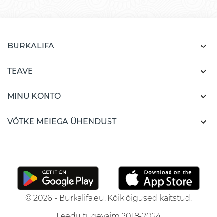

BURKALIFA

TEAVE

MINU KONTO

VÕTKE MEIEGA ÜHENDUST
© 2026 - Burkalifa.eu. Kõik õigused kaitstud.
Leedu tugevaim 2018-2024