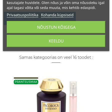
kasutajate huvidele. Olen nõus ja võin oma nõusoleku igal
ajal tagasi võtta või seda muuta, mis kehtib edaspidi.
Privaatsuspoliitika
Kohanda küpsiseid
KIRJUTAGE OMA ARVUSTUS
NÕUSTUN KÕIGEGA
KEELDU
Samas kategoorias on veel 16 toodet :
PRANTSUSMAA