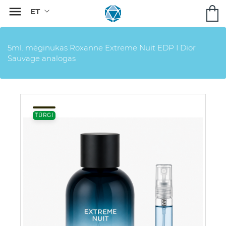

5ml. mėginukas Roxanne Extreme Nuit EDP I Dior
Sauvage analogas
TÜRGI