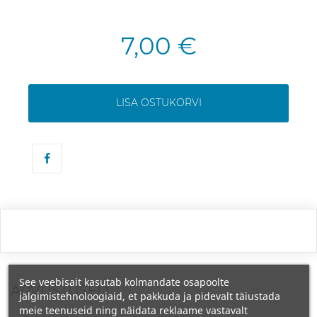
7,00 €
LISA OSTUKORVI
See veebisait kasutab kolmandate osapoolte
ARVUSTUSED
jälgimistehnoloogiaid, et pakkuda ja pidevalt täiustada
meie teenuseid ning näidata reklaame vastavalt