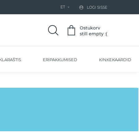
ET


LOGI SISSE
Ostukorv
still empty :(
KLARAŠTIS
ERIPAKKUMISED
KINKEKAARDID