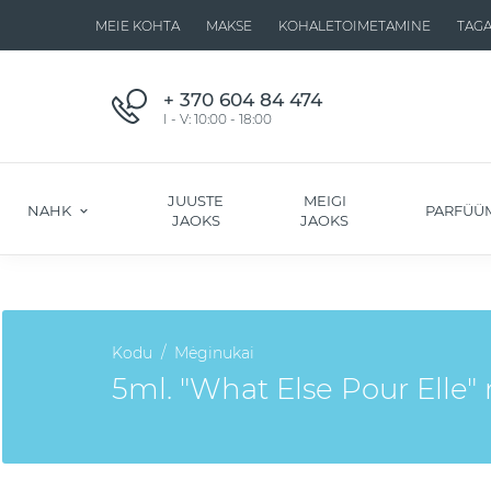
MEIE KOHTA
MAKSE
KOHALETOIMETAMINE
TAG
+ 370 604 84 474
I - V: 10:00 - 18:00
JUUSTE
MEIGI
NAHK
PARFÜÜ
JAOKS
JAOKS
Kodu
Mėginukai
5ml. "What Else Pour Elle