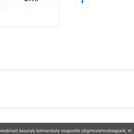
veebisait kasutab kolmandate osapoolte jälgimistehnoloogiaid, et