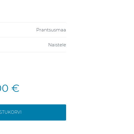
Prantsusmaa
Naistele
00 €
OSTUKORVI