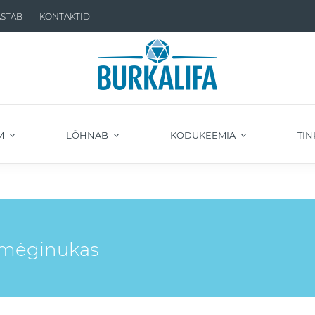
ASTAB
KONTAKTID
M
LÕHNAB
KODUKEEMIA
TIN
" mėginukas