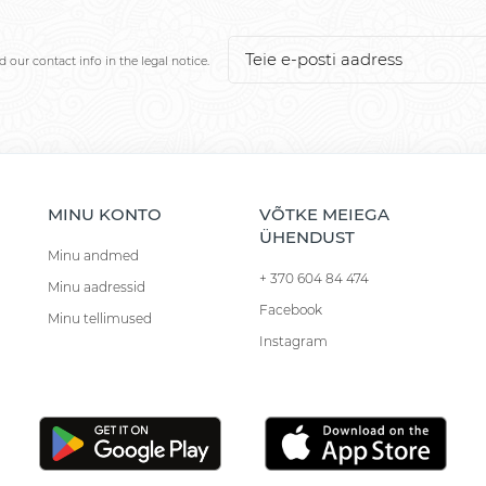
our contact info in the legal notice.
MINU KONTO
VÕTKE MEIEGA
ÜHENDUST
Minu andmed
+ 370 604 84 474
Minu aadressid
Facebook
Minu tellimused
Instagram