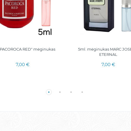
"PACOROCA RED" mėginukas
5ml. mėginukas MARC JO
ETERNAL
7,00 €
7,00 €