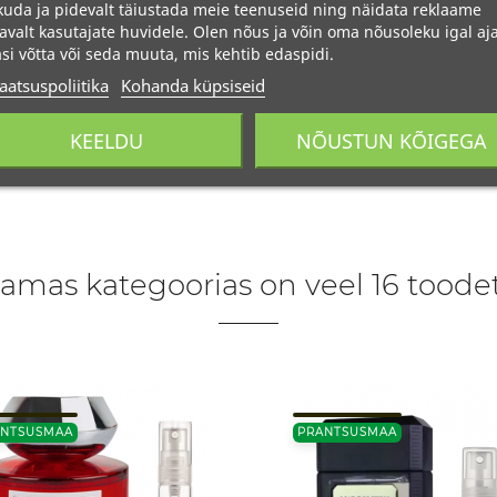
uda ja pidevalt täiustada meie teenuseid ning näidata reklaame
avalt kasutajate huvidele. Olen nõus ja võin oma nõusoleku igal aja
si võtta või seda muuta, mis kehtib edaspidi.
aatsuspoliitika
Kohanda küpsiseid
KEELDU
NÕUSTUN KÕIGEGA
amas kategoorias on veel 16 toodet
ANTSUSMAA
PRANTSUSMAA