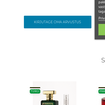
pakk
vast
taga
Priv
KIRJUTAGE OMA ARVUSTUS
S
TÜRGI
PR