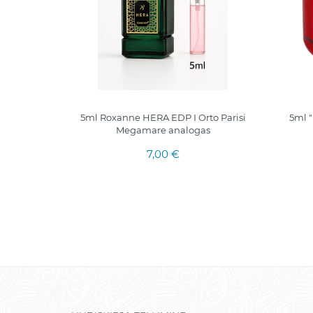
 INTENSE
5ml Roxanne HERA EDP I Orto Parisi
5ml 
ai vyrams
Megamare analogas
7,00 €