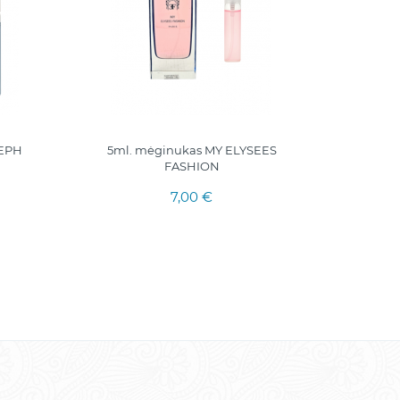
SEPH
5ml. mėginukas MY ELYSEES
MINE ELI
FASHION
7,00 €