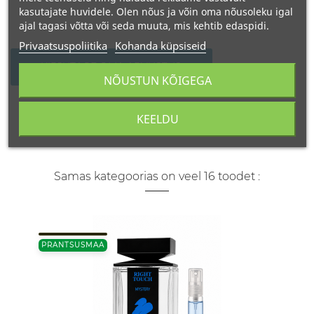
kasutajate huvidele. Olen nõus ja võin oma nõusoleku igal
ajal tagasi võtta või seda muuta, mis kehtib edaspidi.
Privaatsuspoliitika
Kohanda küpsiseid
KIRJUTAGE OMA ARVUSTUS
NÕUSTUN KÕIGEGA
KEELDU
Samas kategoorias on veel 16 toodet :
PRANTSUSMAA