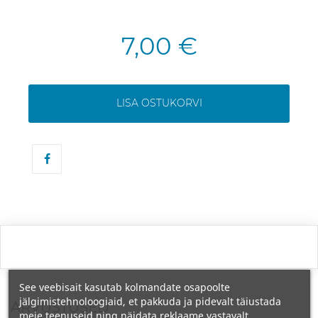
7,00 €
LISA OSTUKORVI
See veebisait kasutab kolmandate osapoolte
jälgimistehnoloogiaid, et pakkuda ja pidevalt täiustada
ARVUSTUSED
meie teenuseid ning näidata reklaame vastavalt