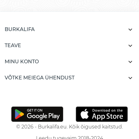

BURKALIFA

TEAVE

MINU KONTO

VÕTKE MEIEGA ÜHENDUST
© 2026 - Burkalifa.eu. Kõik õigused kaitstud.
Leedu tugevaim 2018-2024