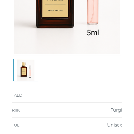
TALD
Türgi
RIIK
Unisex
TULI