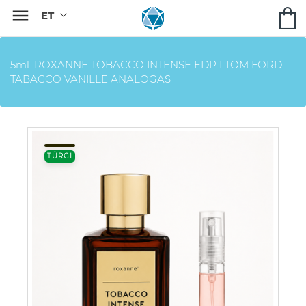

5ml. ROXANNE TOBACCO INTENSE EDP I TOM FORD
TABACCO VANILLE ANALOGAS
TÜRGI