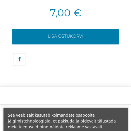
7,00 €
LISA OSTUKORVI
See veebisait kasutab kolmandate osapoolte
ARVUSTUSED
jälgimistehnoloogiaid, et pakkuda ja pidevalt täiustada
meie teenuseid ning näidata reklaame vastavalt