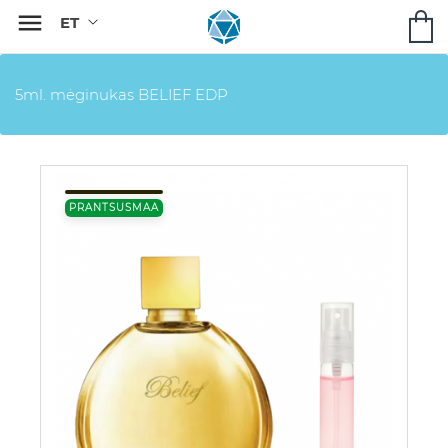

5ml. mėginukas BELIEF EDP
PRANTSUSMAA