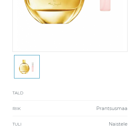
TALD
Prantsusmaa
RIIK
Naistele
TULI