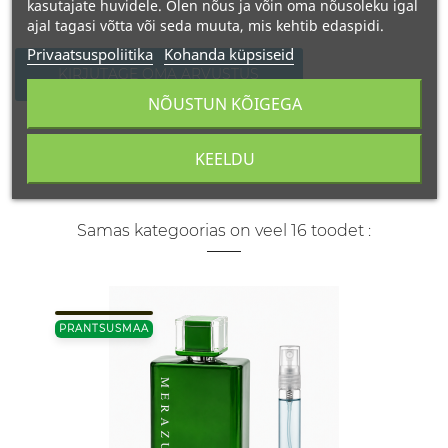
kasutajate huvidele. Olen nõus ja võin oma nõusoleku igal
ajal tagasi võtta või seda muuta, mis kehtib edaspidi.
Privaatsuspoliitika
Kohanda küpsiseid
KIRJUTAGE OMA ARVUSTUS
NÕUSTUN KÕIGEGA
KEELDU
Samas kategoorias on veel 16 toodet :
PRANTSUSMAA