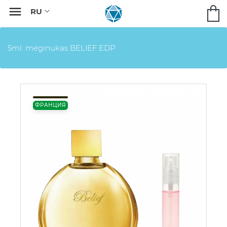

5ml. mėginukas BELIEF EDP
ФРАНЦИЯ