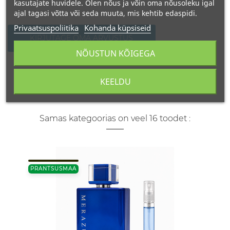
kasutajate huvidele. Olen nõus ja võin oma nõusoleku igal
ajal tagasi võtta või seda muuta, mis kehtib edaspidi.
Privaatsuspoliitika
Kohanda küpsiseid
KIRJUTAGE OMA ARVUSTUS
NÕUSTUN KÕIGEGA
KEELDU
Samas kategoorias on veel 16 toodet :
PRANTSUSMAA