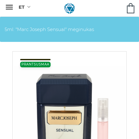

5ml. "Marc Joseph Sensual" mėginukas
PRANTSUSMAA