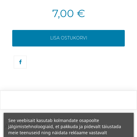
7,00 €
LISA OSTUKORVI
See veebisait kasutab kolmandate osapoolte
ARVUSTUSED
jälgimistehnoloogiaid, et pakkuda ja pidevalt täiustada
meie teenuseid ning näidata reklaame vastavalt