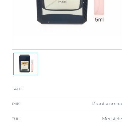
TALD
Prantsusmaa
RIIK
Meestele
TULI