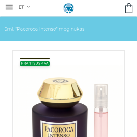

5ml. "Pacoroca Intenso" mėginukas
PRANTSUSMAA