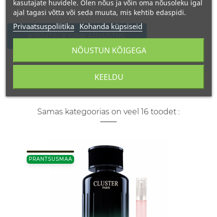
kasutajate huvidele. Olen nõus ja võin oma nõusoleku igal
ajal tagasi võtta või seda muuta, mis kehtib edaspidi.
Privaatsuspoliitika
Kohanda küpsiseid
KIRJUTAGE OMA ARVUSTUS
NÕUSTUN KÕIGEGA
KEELDU
Samas kategoorias on veel 16 toodet :
PRANTSUSMAA