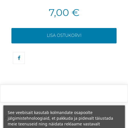
7,00 €
LISA OSTUKORVI
See veebisait kasutab kolmandate osapoolte
ARVUSTUSED
jälgimistehnoloogiaid, et pakkuda ja pidevalt täiustada
meie teenuseid ning näidata reklaame vastavalt