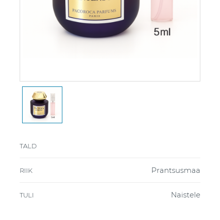
TALD
Prantsusmaa
RIIK
Naistele
TULI