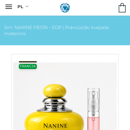

5ml. NANINE FIESTA - EDP | Prancūziški kvepalai
moterims
FRANCJA