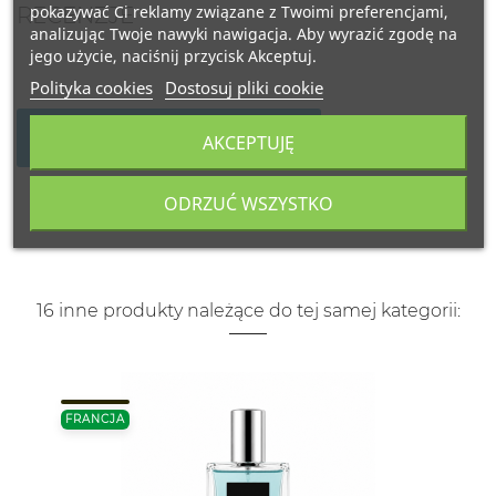
pokazywać Ci reklamy związane z Twoimi preferencjami,
RECENZJE
analizując Twoje nawyki nawigacja. Aby wyrazić zgodę na
jego użycie, naciśnij przycisk Akceptuj.
Polityka cookies
Dostosuj pliki cookie
NAPISZ SWOJĄ RECENZJĘ
AKCEPTUJĘ
ODRZUĆ WSZYSTKO
16 inne produkty należące do tej samej kategorii:
FRANCJA