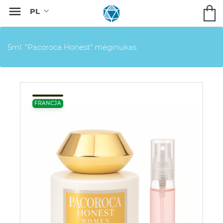

5ml. "Pacoroca Honest" mėginukas
FRANCJA