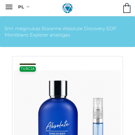

5ml. mėginukas Roxanne Absolute Discovery EDP
Montblanc Explorer analogas
TURCJA