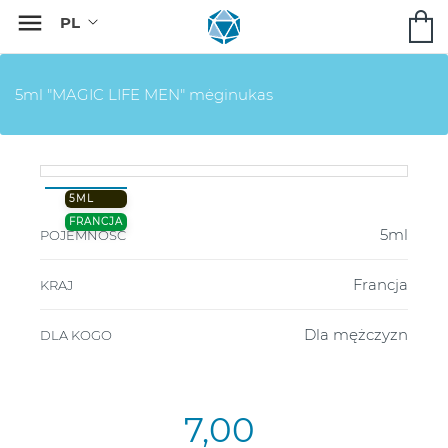

5ml "MAGIC LIFE MEN" mėginukas
5ML
FRANCJA
5ml
POJEMNOŚĆ
Francja
KRAJ
Dla mężczyzn
DLA KOGO
7,00