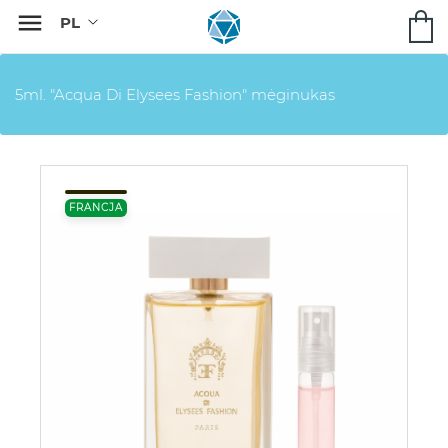

5ml. "Acqua Di Elysees Fashion" mėginukas
FRANCJA