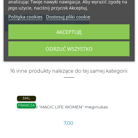
analizując Twoje nawyki nawigacja. Aby wyrazić zgodę na
jego użycie, naciśnij przycisk Akceptuj.
Polityka cookies
Dostosuj pliki cookie
NAPISZ SWOJĄ RECENZJĘ
AKCEPTUJĘ
ODRZUĆ WSZYSTKO
16 inne produkty należące do tej samej kategorii:
5ML
FRANCJA
5ml "MAGIC LIFE WOMEN" mėginukas
7,00