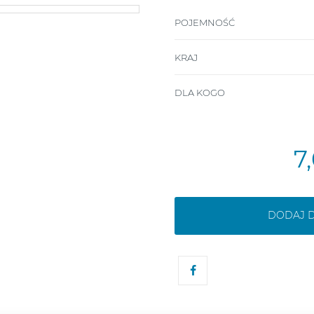
POJEMNOŚĆ
KRAJ
DLA KOGO
7
DODAJ 