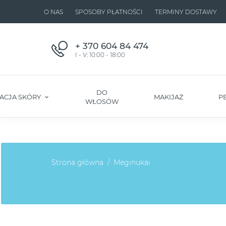
O NAS
SPOSOBY PŁATNOŚCI
TERMINY DOSTAWY
+ 370 604 84 474
I - V: 10:00 - 18:00
DO
ACJA SKÓRY
MAKIJAŻ
P
WŁOSÓW
Strona główna
Mėginukai