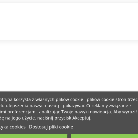
itryna korzysta z własnych plików cookie i plików cookie stron trzec
lu ulepszenia naszych usług i pokazywać Ci reklamy związane z
mi preferencjami, analizując Twoje nawyki nawigacja. Aby wyrazić
ę na jego użycie, naciśnij przycisk Akceptuj.
tyka cookies
Dostosuj pliki cookie