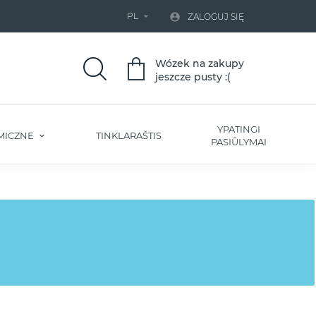
PL


ZALOGUJ SIĘ
Wózek na zakupy
jeszcze pusty :(
YPATINGI
MICZNE
TINKLARAŠTIS
PASIŪLYMAI