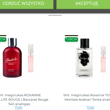
ODRZUĆ WSZYSTKO
AKCEPTUJĘ
 produkty należące do tej samej ka
CJA
TURCJA
ml. mėginukas ROXANNE
5ml. mėginukas Roxanne TO
UTE ROUGE | Baccarat Rouge
Montale Arabian Tonka ana
540 analogas
7,00
7,00