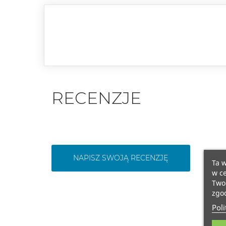
RECENZJE
NAPISZ SWOJĄ RECENZJĘ
Ta w
w ce
Twoi
zgod
Poli