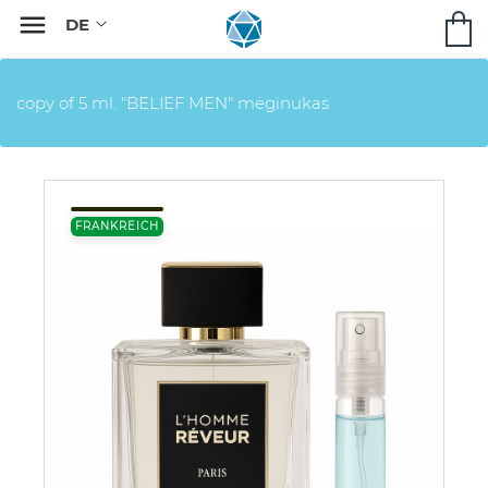

copy of 5 ml. "BELIEF MEN" mėginukas
FRANKREICH