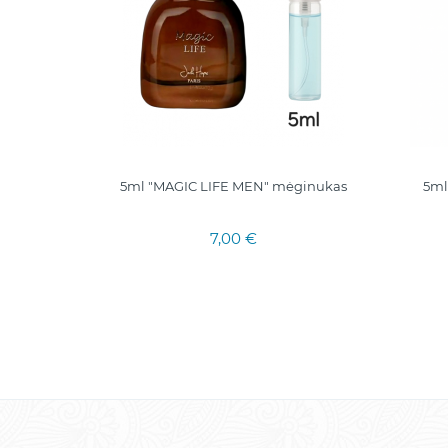
ml. I
5ml "MAGIC LIFE MEN" mėginukas
5ml
epalai
7,00 €