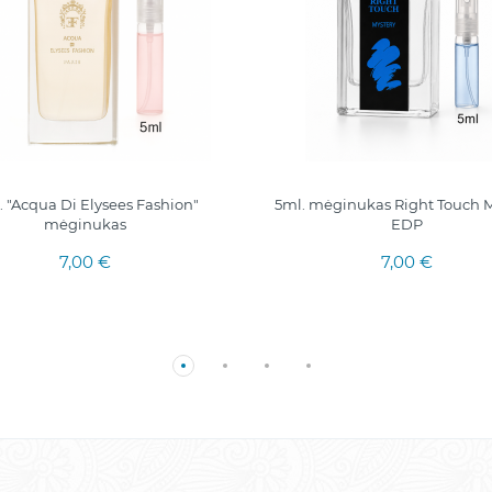
. "Acqua Di Elysees Fashion"
5ml. mėginukas Right Touch M
mėginukas
EDP
7,00 €
7,00 €