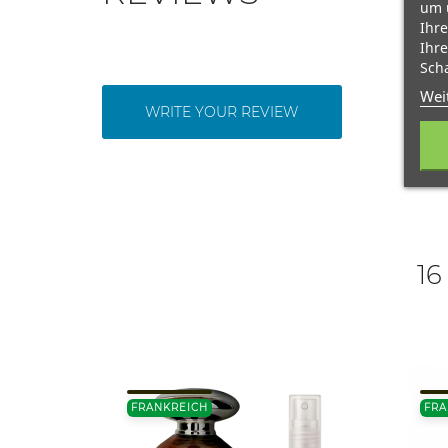
um 
Ihre
Ihre
Scha
Wei
WRITE YOUR REVIEW
16
FRANKREICH
FRA