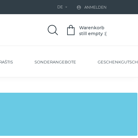
DE


ANMELDEN
Warenkorb
still empty :(
RAŠTIS
SONDERANGEBOTE
GESCHENKGUTSCH