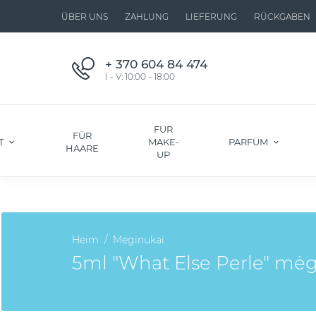
ÜBER UNS
ZAHLUNG
LIEFERUNG
RÜCKGABEN
+ 370 604 84 474
I - V: 10:00 - 18:00
FÜR
FÜR
T
MAKE-
PARFÜM
HAARE
UP
Heim
Mėginukai
5ml "What Else Perle" mė