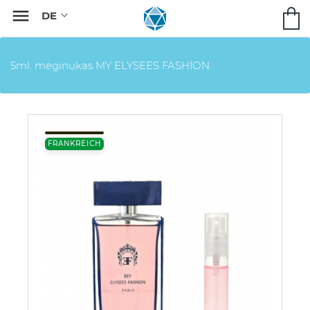

5ml. mėginukas MY ELYSEES FASHION
FRANKREICH