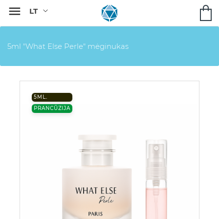

5ml "What Else Perle" mėginukas
5ML.
PRANCŪZIJA