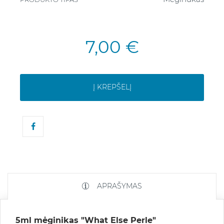
7,00 €
Į KREPŠELĮ
APRAŠYMAS
5ml mėginikas "What Else Perle"