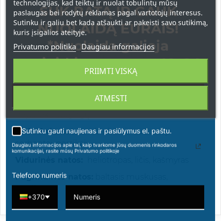
technologijas, kad teiktų ir nuolat tobulintų mūsų
balto muskuso ir kašmyro šiluma – lyg gundantis
SUK RATĄ IR GAUK
paslaugas bei rodytų reklamas pagal vartotojų interesus.
žvilgsnis, kuris išlieka mintyse ilgiau nei žodžiai,
Sutinku ir galiu bet kada atšaukti ar pakeisti savo sutikimą,
NUOLAIDĄ EURAIS!
kai norisi, kad tave pajustų, net kai nieko
kuris įsigalios ateityje.
nesakai...
*Nuolaida galioja
Privatumo politika
Daugiau informacijos
Šis aromatas alsuoja moteriškumu, jis lengvas
apsipirkimams nuo 49 € !
kaip vasaros oras, bet palieka gilų prisiminimą,
PRIIMTI VISKĄ
kurį norisi kartoti. Sukurtas ne širdžiai pavergti, o
kvėpavimui sulaikyti. Tai kvapas toms, kurios
ATMESTI
nesistengia būti pastebėtos – jos tiesiog
nepalieka abejingų.
Sutinku gauti naujienas ir pasiūlymus el. paštu.
Viršutinės natos:
rabarbarai, raudonieji
serbentai, persikai;
Daugiau informacijos apie tai, kaip tvarkome jūsų duomenis rinkodaros
komunikacijai, rasite mūsų Privatumo politikoje
Vidurinės natos:
heliotropas, ličis, kašmyras
Telefono numeris
Pagrindinės natos:
baltasis muskusas,
mediena.
+370