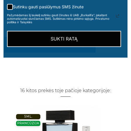
Sutinku gauti pasiūlymus SMS žinute
ATSILIEPIMAI
Pažymėdamas šį laukelį sutinku gauti žinutes iš UAB „Burkalifa“, įskaitant
automatizuotai siunčiamas SMS. Sutikimas nėra pirkimo sąlyga. Privatumo
politika ir Taisyklės
SUKTI RATĄ
PARAŠYKITE SAVO ATSILIEPIMĄ
16 kitos prekės toje pačioje kategorijoje:
5ML.
PRANCŪZIJA