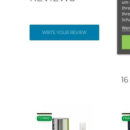
um 
Ihre
Ihre
Scha
Wei
WRITE YOUR REVIEW
16
TÜRKEI
FRA