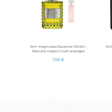
EDP|
5ml. mėginukas Roxanne CRUSH I
5ml
terims
Mancera Instant Crush analogas
7,00 €