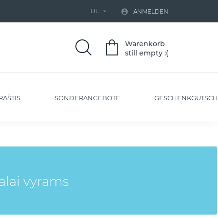
DE


ANMELDEN
Warenkorb
still empty :(
RAŠTIS
SONDERANGEBOTE
GESCHENKGUTSCH
lai vyrams