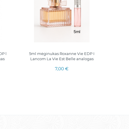
P l
5ml mėginukas Roxanne Vie EDP I
5ml. mė
gas
Lancom La Vie Est Belle analogas
Discove
7,00 €