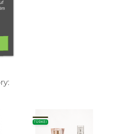
uf
 Um
ry:
TÜRKEI
TÜRKE