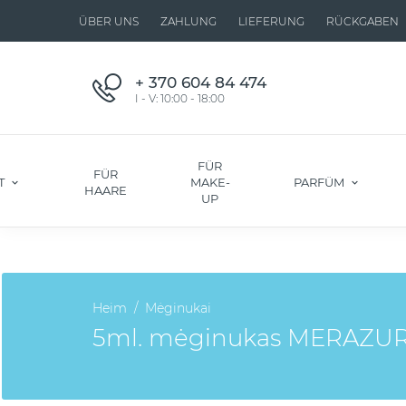
ÜBER UNS
ZAHLUNG
LIEFERUNG
RÜCKGABEN
+ 370 604 84 474
I - V: 10:00 - 18:00
FÜR
FÜR
T
MAKE-
PARFÜM
HAARE
UP
Heim
Mėginukai
5ml. mėginukas MERAZUR I