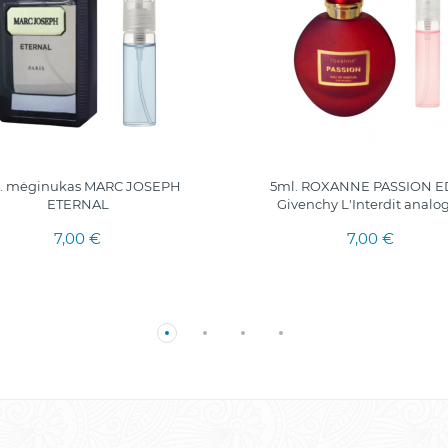
. mėginukas MARC JOSEPH
5ml. ROXANNE PASSION ED
ETERNAL
Givenchy L'Interdit analo
7,00 €
7,00 €