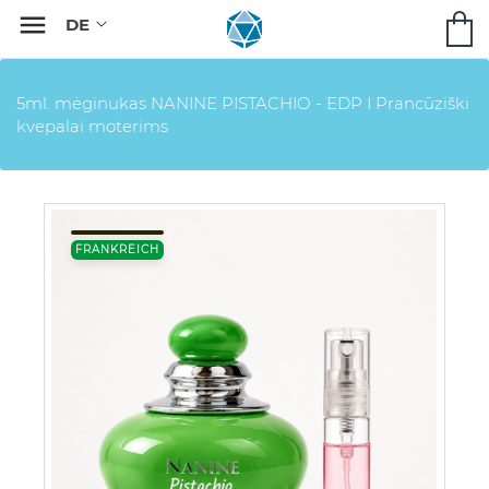

5ml. mėginukas NANINE PISTACHIO - EDP I Prancūziški
kvepalai moterims
FRANKREICH