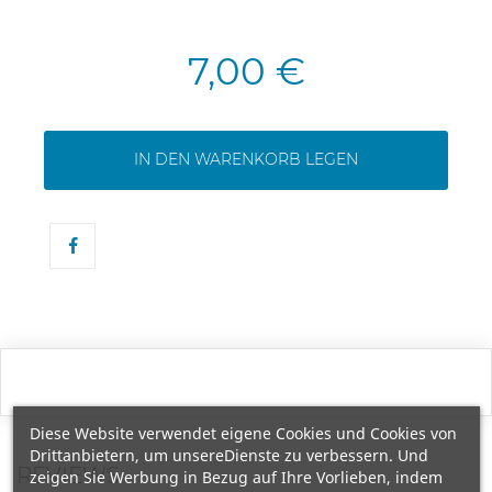
7,00 €
IN DEN WARENKORB LEGEN
Diese Website verwendet eigene Cookies und Cookies von
Drittanbietern, um unsereDienste zu verbessern. Und
REVIEWS
zeigen Sie Werbung in Bezug auf Ihre Vorlieben, indem