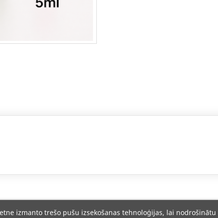
ietne izmanto trešo pušu izsekošanas tehnoloģijas, lai nodrošinātu