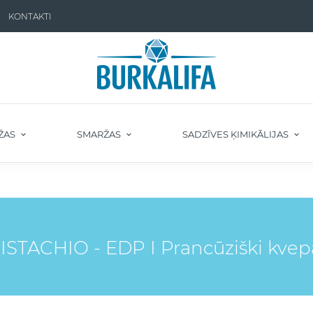
KONTAKTI
ŽAS
SMARŽAS
SADZĪVES ĶIMIKĀLIJAS
STACHIO - EDP I Prancūziški kvep