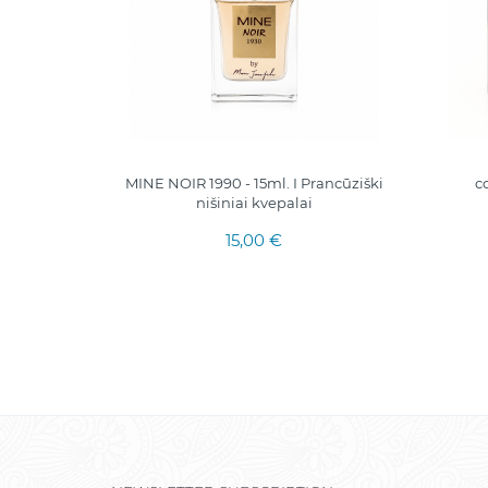
 NUIT
MINE NOIR 1990 - 15ml. I Prancūziški
c
nišiniai kvepalai
15,00 €