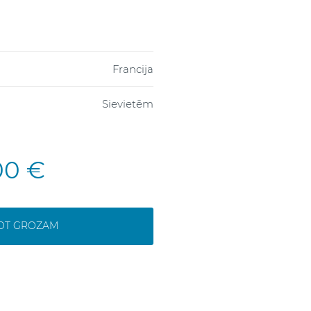
Francija
Sievietēm
00 €
NOT GROZAM