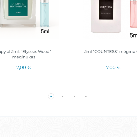
opy of 5ml. "Elysees Wood"
5ml "COUNTESS" mėginu
mėginukas
7,00 €
7,00 €