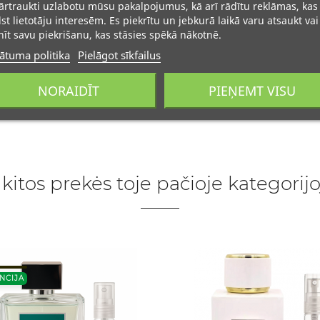
rtraukti uzlabotu mūsu pakalpojumus, kā arī rādītu reklāmas, kas
lst lietotāju interesēm. Es piekrītu un jebkurā laikā varu atsaukt vai
īt savu piekrišanu, kas stāsies spēkā nākotnē.
ātuma politika
Pielāgot sīkfailus
NORAIDĪT
PIEŅEMT VISU
 kitos prekės toje pačioje kategorijo
NCIJA