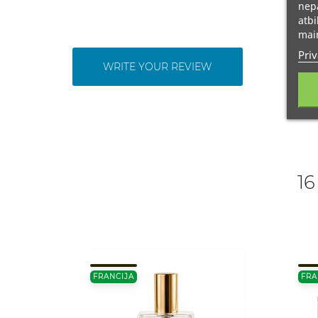
nepā
atbi
main
Priv
WRITE YOUR REVIEW
16
FRANCIJA
FRA