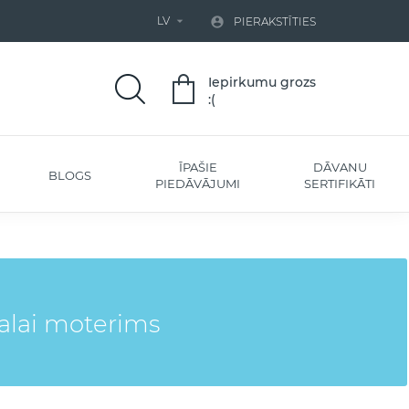
LV


PIERAKSTĪTIES
Iepirkumu grozs
:(
ĪPAŠIE
DĀVANU
BLOGS
PIEDĀVĀJUMI
SERTIFIKĀTI
alai moterims