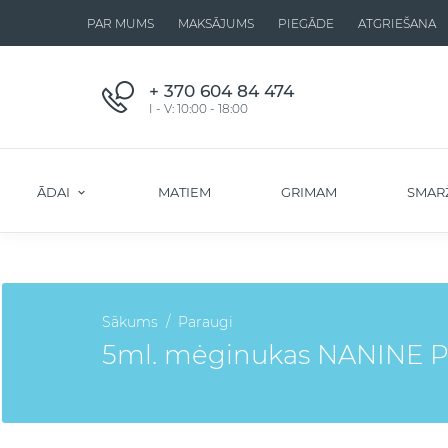
PAR MUMS
MAKSĀJUMS
PIEGĀDE
ATGRIEŠANA
+ 370 604 84 474
I - V: 10:00 - 18:00
ĀDAI
MATIEM
GRIMAM
SMAR
Sākums
Paraugi
5ml. mėginukas NANINE PI