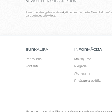
NEWSLETTER SUBSCRIPTION
Prenumeratos galėsite atsisakyti bet kuriuo metu. Tam tikslui mūs
parduotuvės taisyklėse.
BURKALIFA
INFORMĀCIJA
Par mums
Maksājums
Kontakti
Piegāde
Atgriešana
Privātuma politika