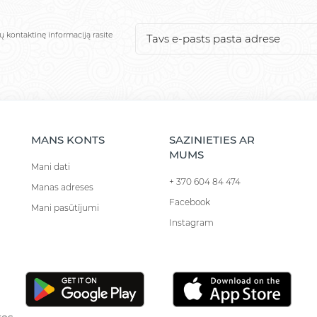
ų kontaktinę informaciją rasite
MANS KONTS
SAZINIETIES AR
MUMS
Mani dati
+ 370 604 84 474
Manas adreses
Facebook
Mani pasūtījumi
Instagram