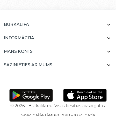

BURKALIFA

INFORMĀCIJA

MANS KONTS

SAZINIETIES AR MUMS
© 2026 - Burkalifa.eu. Visas tiesības aizsargātas.
Spēcīgākie Lietuvā 2018.–2024. gadā