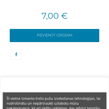
7,00 €
PIEVIENOT GROZAM
Šī vietne izmanto trešo pušu izsekošanas tehnoloģijas, lai
nodrošinātu un nepārtraukti uzlabotu mūsu
REVIEWS
pakalpojumus, kā arī rādītu reklāmas, kas atbilst lietotāju