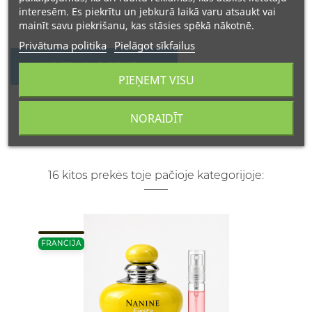
interesēm. Es piekrītu un jebkurā laikā varu atsaukt vai
mainīt savu piekrišanu, kas stāsies spēkā nākotnē.
Privātuma politika
Pielāgot sīkfailus
WRITE YOUR REVIEW
PIEŅEMT VISU
NORAIDĪT
16 kitos prekės toje pačioje kategorijoje:
FRANCIJA