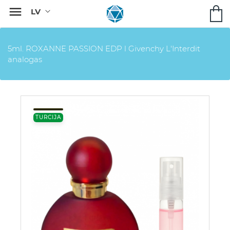

5ml. ROXANNE PASSION EDP l Givenchy L'Interdit
analogas
TURCIJA