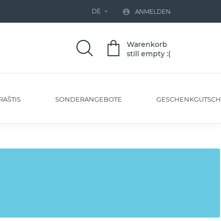
DE


ANMELDEN
Warenkorb
still empty :(
RAŠTIS
SONDERANGEBOTE
GESCHENKGUTSCH