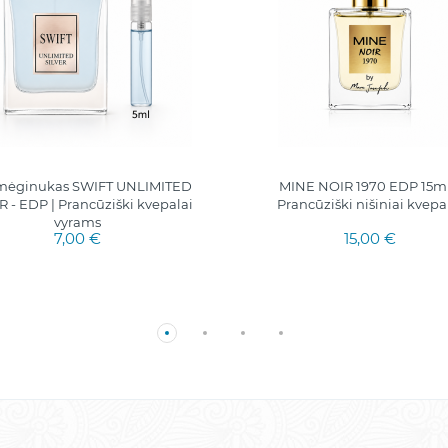
 mėginukas SWIFT UNLIMITED
MINE NOIR 1970 EDP 15ml.
R - EDP | Prancūziški kvepalai
Prancūziški nišiniai kvepa
vyrams
7,00 €
15,00 €