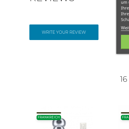
um 
Ihre
Ihre
Scha
Wei
WRITE YOUR REVIEW
16
FRANKREICH
FRA