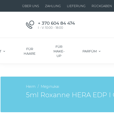
ÜBER UNS
ZAHLUNG
LIEFERUNG
RÜCKGABEN
+ 370 604 84 474
I - V: 10:00 - 18:00
FÜR
FÜR
T
MAKE-
PARFÜM
HAARE
UP
Heim
Mėginukai
5ml Roxanne HERA EDP I O