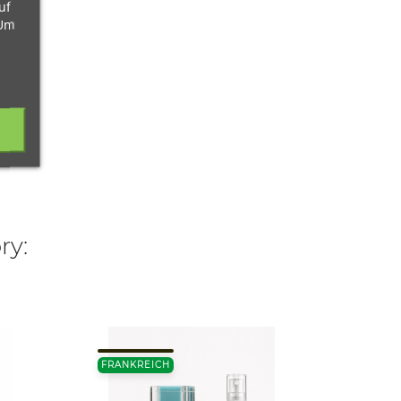
uf
 Um
ry:
FRANKREICH
TÜRKE