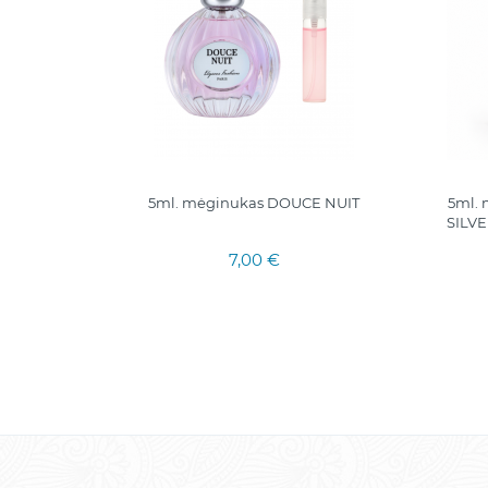
Absolute
5ml. mėginukas DOUCE NUIT
5ml.
Explorer
SILVE
7,00 €