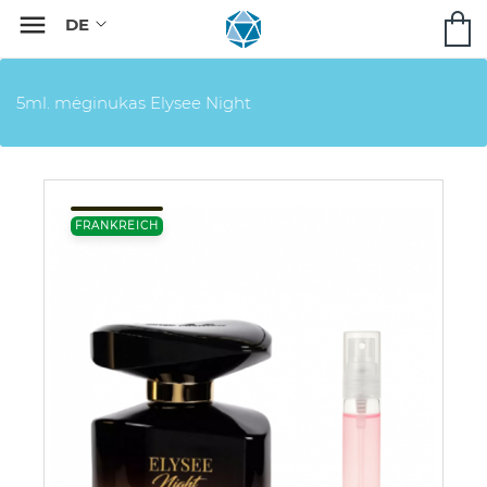

5ml. mėginukas Elysee Night
FRANKREICH