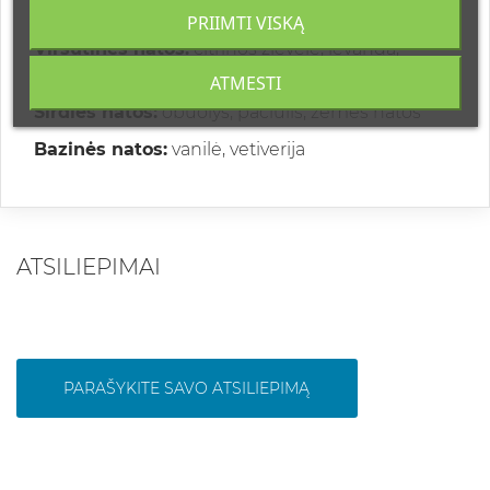
kartą.
PRIIMTI VISKĄ
Viršutinės natos:
citrinos žievelė, levanda,
amalfio citrina
ATMESTI
Širdies natos:
obuolys, pačiulis, žemės natos
Bazinės natos:
vanilė, vetiverija
ATSILIEPIMAI
PARAŠYKITE SAVO ATSILIEPIMĄ