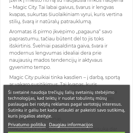
Įženk į miesto ritmą su naujausia rinkos naujiena
– Magic City. Tai labai gaivus, švarus ir lengvas
kvapas, sukurtas šiuolaikiniam vyrui, kuris vertina
stilių, švarą ir natūralų patrauklumą.
Aromatas iš pirmo įkvėpimo „pagauna“ savo
paprastumu, tačiau būtent dėl to jis toks
išskirtinis. Švelniai pasaldinta gaiva, švara ir
modernus lengvumas idealiai dera prie
naujausių mados tendencijų ir aktyvaus
gyvenimo tempo.
Magic City puikiai tinka kasdien – į darbą, sportą
ar vakaro susitikimus. Tai kvapas, kuris
neperkrauna, neužgožia, bet subtiliai pabrėžia
Ši svetainė naudoja trečiųjų šalių svetainių stebėjimo
technologijas, kad teiktų ir nuolat tobulintų mūsų
tavo tvarkingumą, švarą ir pasitikėjimą savimi.
paslaugas bei rodytų reklamas pagal vartotojų interesus.
Paprastas, bet imantis.
Sutinku ir galiu bet kada atšaukti ar pakeisti savo sutikimą,
kuris įsigalios ateityje.
Gaivus, bet įsimintinas.
Privatumo politika
Daugiau informacijos
MAGIC CITY – kvapas, dėl kurio kiti atsisuka dar