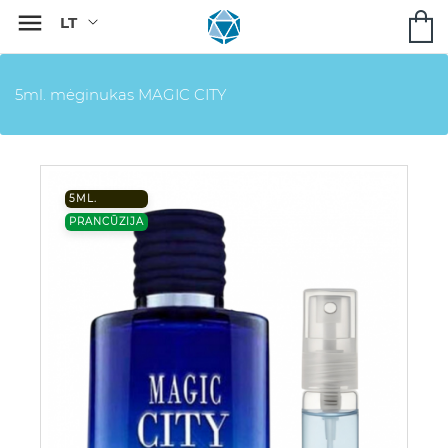

5ml. mėginukas MAGIC CITY
5ML.
PRANCŪZIJA