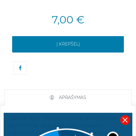
7,00 €
Į KREPŠELĮ
APRAŠYMAS
Nanine Bella – nepakartojamas moteriškumo
prisilietimas. Tai kvapas, kuris apgaubia
švelnumu, elegancija ir neįpareigojančiu