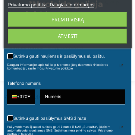
*Nuolaida galioja
romantika. Jis kaip šypsena, kaip žvilgsnis, kaip
Privatumo politika
Daugiau informacijos
akimirka, kuri lieka atmintyje ilgam.
apsipirkimams nuo 49 € !
PRIIMTI VISKĄ
Nanine Bella – nesenstanti moteriškumo
elegancija.
ATMESTI
Viršutinės natos:
mangai, kartieji apelsinai
Širdies natos:
Ylang, Orchidėja
Sutinku gauti naujienas ir pasiūlymus el. paštu.
Pagrindinės natos:
muskusas, vanilė,
sandalmedis
Daugiau informacijos apie tai, kaip tvarkome jūsų duomenis rinkodaros
komunikacijai, rasite mūsų Privatumo politikoje
Telefono numeris
ATSILIEPIMAI
+370
Sutinku gauti pasiūlymus SMS žinute
Pažymėdamas šį laukelį sutinku gauti žinutes iš UAB „Burkalifa“, įskaitant
PARAŠYKITE SAVO ATSILIEPIMĄ
automatizuotai siunčiamas SMS. Sutikimas nėra pirkimo sąlyga. Privatumo
politika ir Taisyklės