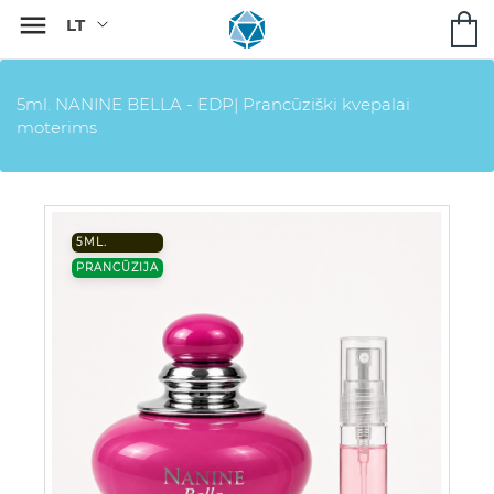

5ml. NANINE BELLA - EDP| Prancūziški kvepalai
moterims
5ML.
PRANCŪZIJA