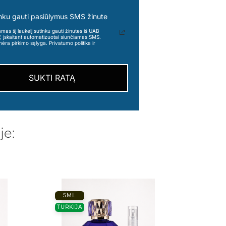
nku gauti pasiūlymus SMS žinute
s šį laukelį sutinku gauti žinutes iš UAB
“, įskaitant automatizuotai siunčiamas SMS.
nėra pirkimo sąlyga. Privatumo politika ir
SUKTI RATĄ
je:
5ML
5 M
TURKIJA
PRANC