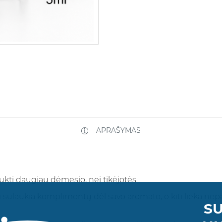
APRAŠYMAS
aukti daugiau dėmesio, nei tikėjotės.
rai sulaukia komplimentų dėl savo aromato, o kiti lieka nep
SU