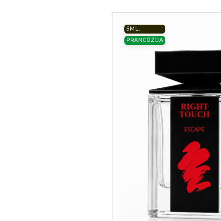
5ML.
PRANCŪZIJA