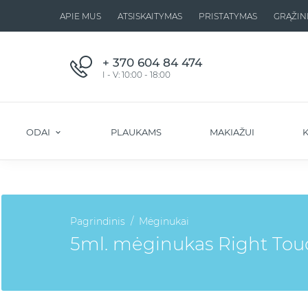
APIE MUS
ATSISKAITYMAS
PRISTATYMAS
GRĄŽIN
+ 370 604 84 474
I - V: 10:00 - 18:00
ODAI
PLAUKAMS
MAKIAŽUI
K
Pagrindinis
Mėginukai
5ml. mėginukas Right To