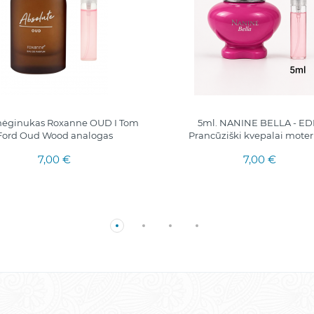
mėginukas Roxanne OUD I Tom
5ml. NANINE BELLA - ED
Ford Oud Wood analogas
Prancūziški kvepalai mote
7,00 €
7,00 €