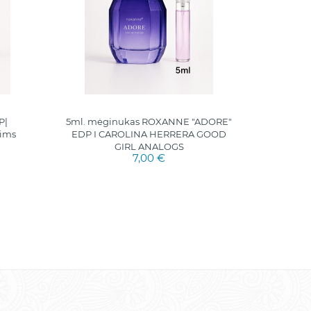
P|
5ml. mėginukas ROXANNE "ADORE"
5 ml.
rims
EDP I CAROLINA HERRERA GOOD
GIRL ANALOGS
7,00 €