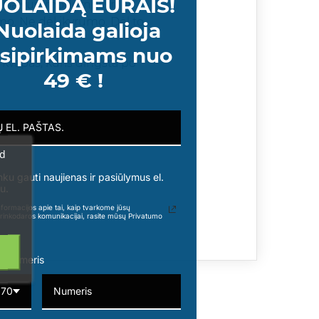
OLAIDĄ EURAIS!
s. Gaivus, modernus ir
o. Ne dėl įkyrumo. Dėl to,
Nuolaida galioja
sipirkimams nuo
as kvapas, kuris dingsta po
49 € !
laukti komplimentų.
ad
nku gauti naujienas ir pasiūlymus el.
u.
formacijos apie tai, kaip tvarkome jūsų
rinkodaros komunikacijai, rasite mūsų Privatumo
o numeris
370