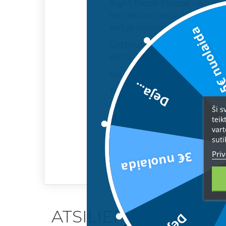
Right Touch Escape – aromatas,
neįtikėtinai patrauklus aroma
kad jis tiesiog kvepia taip gera
5€ nuolai
Didžiausias jo koziris – išskir
pietų. Jis lieka su jumis nuo ry
Kai kurie kvapai tiesiog lydi v
Deja...
Tai kvapas vyrui, kuris nori n
Viršutinės natos:
greipfruta
Ši s
teik
Vidurinės natos:
imbieras, ža
vart
suti
Bazinės natos:
pačiulis, mus
Priv
3€ nuolaida
ATSILIEPIMAI