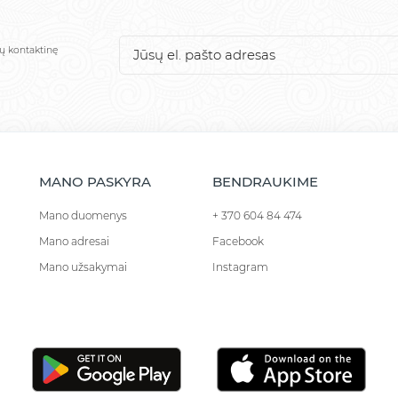
sų kontaktinę
MANO PASKYRA
BENDRAUKIME
Mano duomenys
+ 370 604 84 474
Mano adresai
Facebook
Mano užsakymai
Instagram