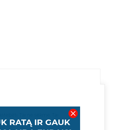
astebėti. Tai ne sėkmė. Tai
K RATĄ IR GAUK