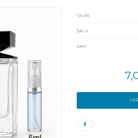
TALPA
ŠALIS
KAM
7,
Į K