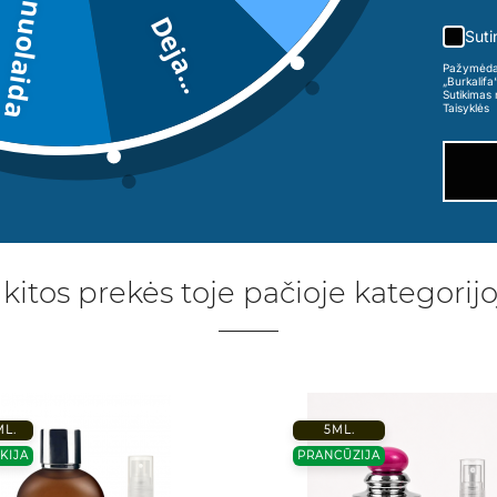
5€ nuolaida
Deja...
Suti
Pažymėdama
„Burkalifa
Sutikimas 
Taisyklės
 kitos prekės toje pačioje kategorijo
ML.
5ML.
KIJA
PRANCŪZIJA