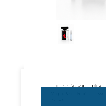
Įspėjimas: šis kvapas gali sul
Yra priežastis, kodėl vieni vy
kvapas.