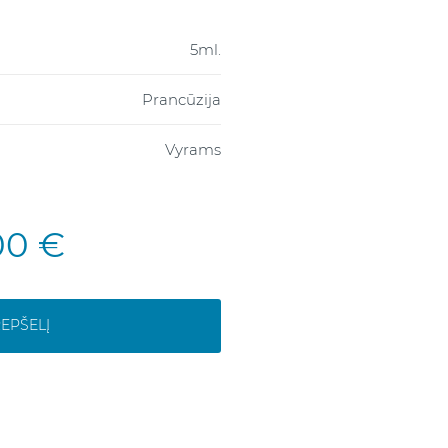
5ml.
Prancūzija
Vyrams
00 €
REPŠELĮ