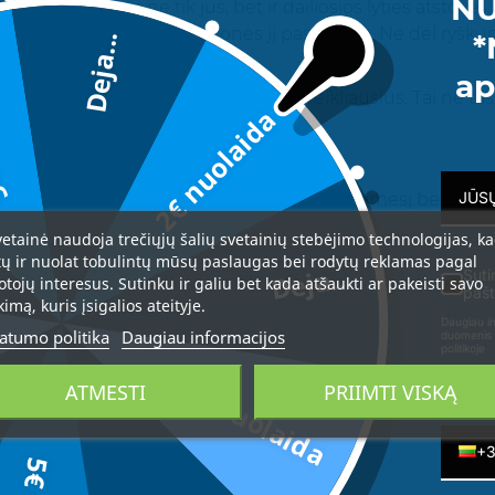
NU
 kuris sužavės ne tik jus, bet ir dailiosios lyties atstove
tas, sukurtas tam, kad žmonės jį pastebėtų. Ne dėl ryškum
*
Deja...
i, jog norisi užuosti dar kartą.
da
ap
tinis išsilaikymas, kuris nustebina net reikliausius. Tai ne t
2€ nuolaida
to iki vakaro ir dar ilgiau.
yrą. Right Touch Escape eina priekyje jo.
e tik gerai kvepėti, bet ir traukti aplinkinių dėmesį bei su
s, magnolija, bergamotė
vetainė naudoja trečiųjų šalių svetainių stebėjimo technologijas, k
tų ir nuolat tobulintų mūsų paslaugas bei rodytų reklamas pagal
Deja...
liosios natos, jazminas
Suti
otojų interesus. Sutinku ir galiu bet kada atšaukti ar pakeisti savo
pašt
kimą, kuris įsigalios ateityje.
kusas, gintaras
Daugiau in
atumo politika
Daugiau informacijos
duomenis 
politikoje
3€ nuolaida
ATMESTI
PRIIMTI VISKĄ
Telefon
+