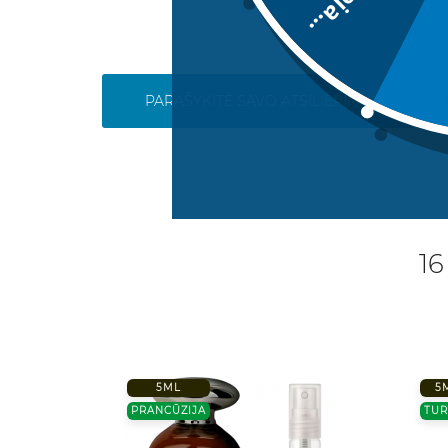
Deja...
PARAŠYKITE SAVO ATSILIEPIMĄ
16
5ML
5
PRANCŪZIJA
TUR