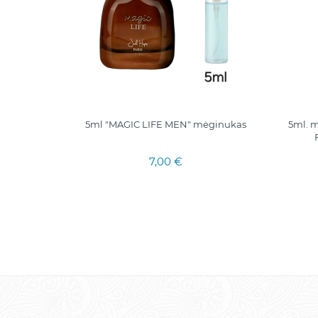
 ELEGANT
5ml "MAGIC LIFE MEN" mėginukas
5ml. 
ai vyrams
7,00 €