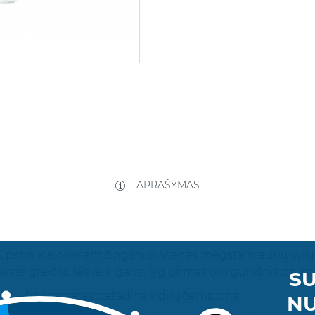
APRAŠYMAS
psnis kiekvienam žingsniui. Vienas mėgstamiausių vyrų 
ntis greičiu, laisve ir gaiva, lyg pirmas oro gurkšnis po in
SU
gas – šis aromatas pažadina vidinį čempioną.
NU