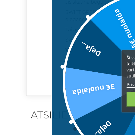
Jis skatina bėgti greičiau, siek
5€ nuolai
SWIFT GREEN suteikia švaros, 
elegancijos, todėl puikiai tin
Tai aromatas, kuris įsijungia ka
SWIFT GREEN – Drąsa. Greitis.
Deja...
Viršutinės natos:
bergamotė,
Ši s
Vidurinės natos:
pačiulis
teik
vart
Pagrindinės natos:
santalas
suti
Priv
3€ nuolaida
ATSILIEPIMAI
Deja...