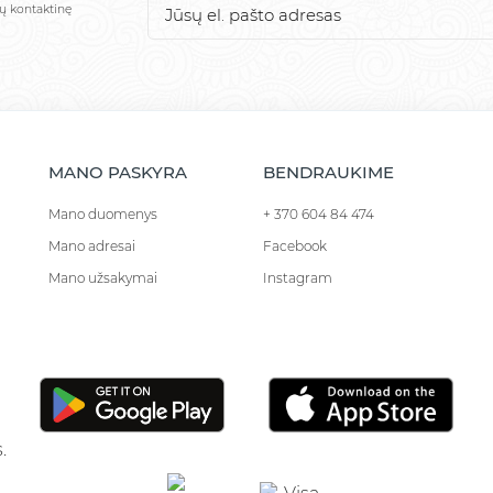
sų kontaktinę
MANO PASKYRA
BENDRAUKIME
Mano duomenys
+ 370 604 84 474
Mano adresai
Facebook
Mano užsakymai
Instagram
.