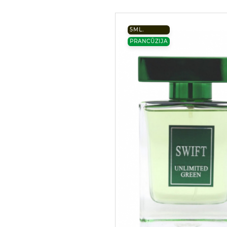
5ML.
PRANCŪZIJA