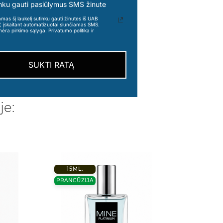
nku gauti pasiūlymus SMS žinute
s šį laukelį sutinku gauti žinutes iš UAB
“, įskaitant automatizuotai siunčiamas SMS.
nėra pirkimo sąlyga. Privatumo politika ir
SUKTI RATĄ
je:
15ML.
5M
PRANCŪZIJA
PRANC