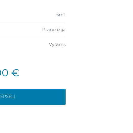
5ml.
Prancūzija
Vyrams
00 €
REPŠELĮ