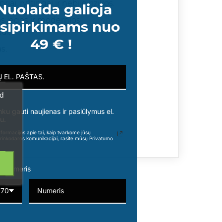
iai, ryžtingai ir nebijo rizikos.
Nuolaida galioja
os jėgos ir modernios
sipirkimams nuo
ui.
49 € !
s.
ad
nku gauti naujienas ir pasiūlymus el.
u.
formacijos apie tai, kaip tvarkome jūsų
rinkodaros komunikacijai, rasite mūsų Privatumo
o numeris
370