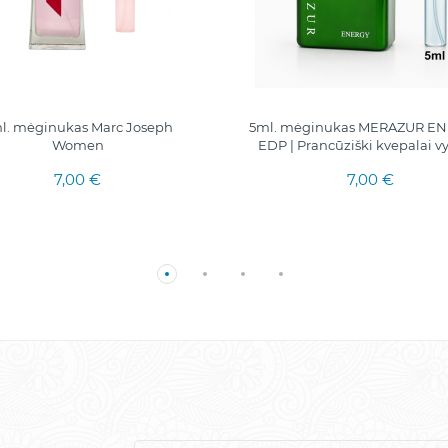
l. mėginukas Marc Joseph
5ml. mėginukas MERAZUR EN
Women
EDP | Prancūziški kvepalai 
7,00 €
7,00 €