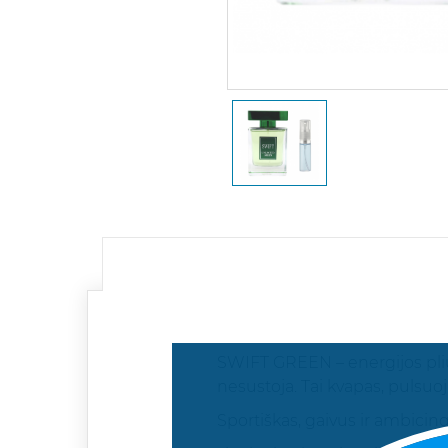
SWIFT GREEN – energijos pliū
nesustoja. Tai kvapas, pulsuoja
Sportiškas, gaivus ir ambicin