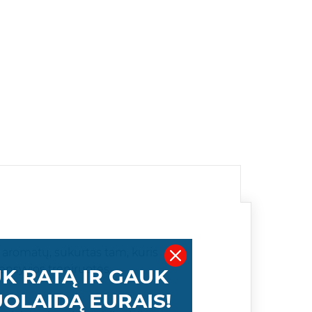
aromatų, sukurtas tam, kuris
tensyvios treniruotės.
K RATĄ IR GAUK
OLAIDĄ EURAIS!