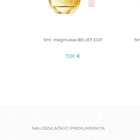
 EDP|
5ml. mėginukas BELIEF EDP
5m
terims
7,00 €
NAUJIENLAIŠKIO PRENUMERATA