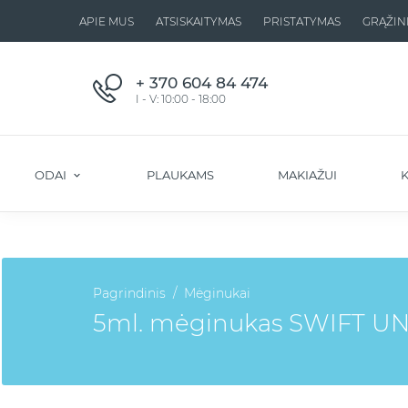
APIE MUS
ATSISKAITYMAS
PRISTATYMAS
GRĄŽIN
+ 370 604 84 474
I - V: 10:00 - 18:00
ODAI
PLAUKAMS
MAKIAŽUI
K
Pagrindinis
Mėginukai
5ml. mėginukas SWIFT U