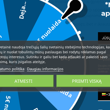
ti daugiau, lipti aukščiau. Tai kvapas vyrui, kuris gyvena stipr
*
Deja...
da
gaivumo ir energijos pojūtį. Jis balansuoja tarp sportišk
ap
ka tiek kasdienai, tiek aktyviam, intensyviam gyvenimo ritm
2€ nuolaida
ip variklis – pasitinki dieną ne tik pasiruošęs, bet ir įkrauta
 Adrenalinas. Ir tu centre.
 mandarinas, apelsinas
vetainė naudoja trečiųjų šalių svetainių stebėjimo technologijas, k
tų ir nuolat tobulintų mūsų paslaugas bei rodytų reklamas pagal
Deja...
Suti
otojų interesus. Sutinku ir galiu bet kada atšaukti ar pakeisti savo
, mediena
pašt
kimą, kuris įsigalios ateityje.
Daugiau in
atumo politika
Daugiau informacijos
duomenis 
politikoje
3€ nuolaida
ATMESTI
PRIIMTI VISKĄ
Telefon
+