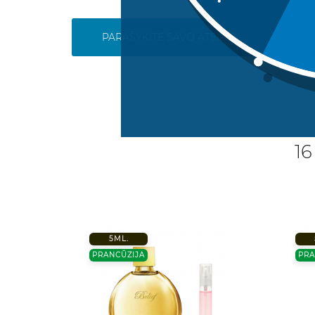
PARAŠYKITE SAVO ATSILIEPIMĄ
16
5ML.
PRANCŪZIJA
PRA