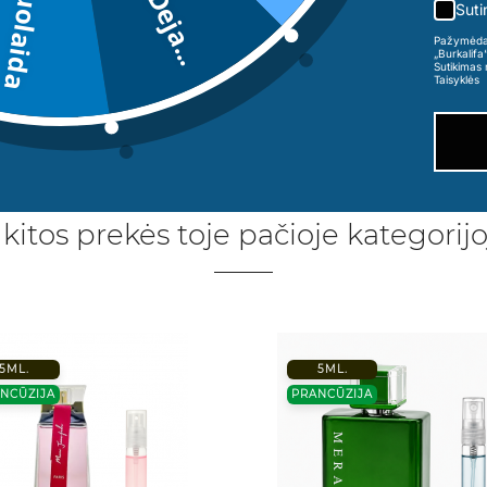
5€ nuolaida
Deja...
Suti
Pažymėdama
„Burkalifa
Sutikimas 
Taisyklės
 kitos prekės toje pačioje kategorijo
5ML.
5ML.
NCŪZIJA
PRANCŪZIJA