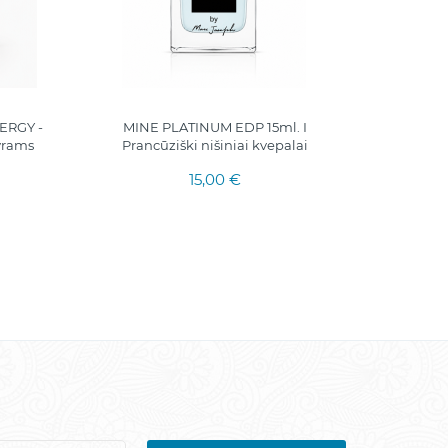
ERGY -
MINE PLATINUM EDP 15ml. I
5ml.
vyrams
Prancūziški nišiniai kvepalai
15,00 €