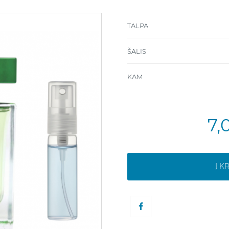
TALPA
ŠALIS
KAM
7,
Į K