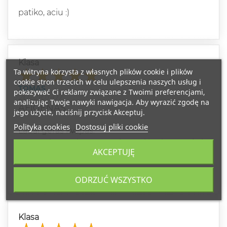
patiko, aciu :)
Klasa
Ta witryna korzysta z własnych plików cookie i plików
cookie stron trzecich w celu ulepszenia naszych usług i
TOMAS
pokazywać Ci reklamy związane z Twoimi preferencjami,
2022-01-07
analizując Twoje nawyki nawigacja. Aby wyrazić zgodę na
AFIGENAS
jego użycie, naciśnij przycisk Akceptuj.
Polityka cookies
Dostosuj pliki cookie
Labai geras kvapas.
Zmona isgyre, ir man paciam tai kazkas naujo ir
AKCEPTUJĘ
mandro.
ODRZUĆ WSZYSTKO
Klasa