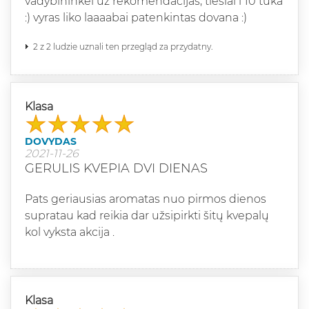
vadybininkei uz rekomendacijas, tiesiai i 10 tuka
:) vyras liko laaaabai patenkintas dovana :)
2 z 2 ludzie uznali ten przegląd za przydatny.
Klasa
DOVYDAS
2021-11-26
GERULIS KVEPIA DVI DIENAS
Pats geriausias aromatas nuo pirmos dienos
supratau kad reikia dar užsipirkti šitų kvepalų
kol vyksta akcija .
Klasa