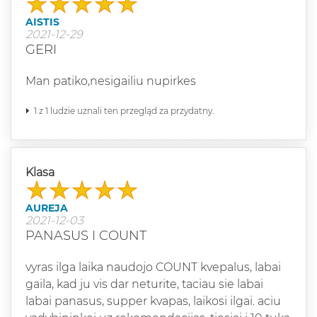
AISTIS
2021-12-29
GERI
Man patiko,nesigailiu nupirkes
1 z 1 ludzie uznali ten przegląd za przydatny.
Klasa
AUREJA
2021-12-03
PANASUS I COUNT
vyras ilga laika naudojo COUNT kvepalus, labai
gaila, kad ju vis dar neturite, taciau sie labai
labai panasus, supper kvapas, laikosi ilgai. aciu