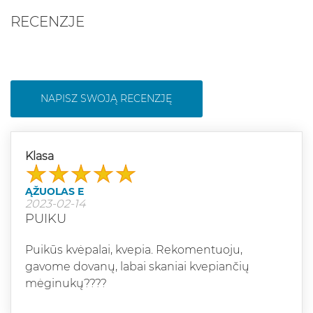
RECENZJE
NAPISZ SWOJĄ RECENZJĘ
Klasa
ĄŽUOLAS E
2023-02-14
PUIKU
Puikūs kvėpalai, kvepia. Rekomentuoju,
gavome dovanų, labai skaniai kvepiančių
mėginukų????