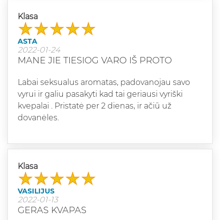
Klasa
ASTA
2022-01-24
MANE JIE TIESIOG VARO IŠ PROTO
Labai seksualus aromatas, padovanojau savo
vyrui ir galiu pasakyti kad tai geriausi vyriški
kvepalai . Pristatė per 2 dienas, ir ačiū už
dovanėles.
Klasa
VASILIJUS
2022-01-13
GERAS KVAPAS