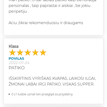
personalas , taip paprastai ir aiskiai , be jokiu
peripetiju .
Aciu ,tikrai rekomenduosiu ir draugams
Klasa
POVILAS
2022-01-24
PATIKO
IŠSKIRTINIS VYRIŠKAS KVAPAS, LAIKOSI ILGAI,
ŽMONAI LABAI IRGI PATIKO. VISKAS SUPPER.
0 z 1 ludzie uznali ten przegląd za przydatny.