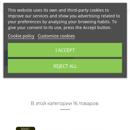
This website uses its own and third-party cookies to
improve our services and show you advertising related to
your preferences by analyzing your browsing habits. To
REVIEWS
give your consent to its use, press the Accept button.
Cookie policy
Customize cookies
I ACCEPT
WRITE YOUR REVIEW
REJECT ALL
В этой категории 16 товаров:
100G.