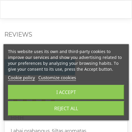
REVIEWS
This website uses its own and third-party cookies to
improve our services and show you advertising related to
your preferences by analyzing your browsing habits. To
WRITE YOUR REVIEW
give your consent to its use, press the Accept button.
Cookie policy
Customize cookies
Grade
I ACCEPT
LIVETA J
REJECT ALL
2022-12-30
HHH
Labai prabangus, šiltas aromatas.