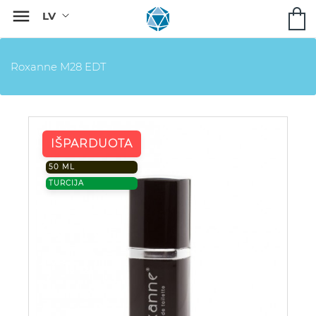

Roxanne M28 EDT
IŠPARDUOTA
50 ML
TURCIJA