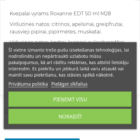
Kvepalai vyrams Roxanne EDT 50 ml M28
Viršutinės natos: citrinos, apelsinai, greipfrutai,
rausvieji pipirai, pipirmėtės, muskatai.
Vidurinės natos: kedrai, kvapieji auksabarzdžiai,
Šī vietne izmanto trešo pušu izsekošanas tehnoloģijas, lai
imbierai, jazminai.
nodrošinātu un nepārtraukti uzlabotu mūsu
Pagrindinės natos: pačiuliai, smilkalinės
pakalpojumus, kā arī rādītu reklāmas, kas atbilst lietotāju
bosvelijos, santalai, gauruotieji švitrūnai.
interesēm. Es piekrītu un jebkurā laikā varu atsaukt vai
mainīt savu piekrišanu, kas stāsies spēkā nākotnē.
* Buteliuko spalva gali skirtis
Privātuma politika
Pielāgot sīkfailus
PIEŅEMT VISU
REVIEWS
NORAIDĪT