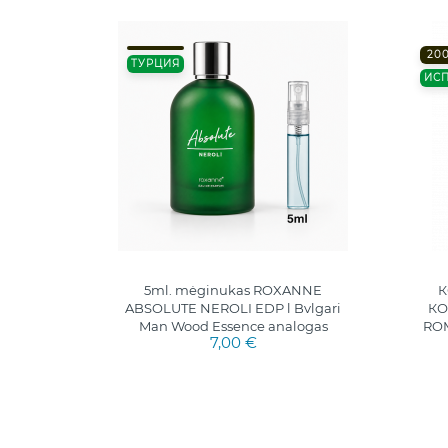
20
ТУРЦИЯ
ИС
мл.
5ml. mėginukas ROXANNE
ABSOLUTE NEROLI EDP l Bvlgari
КО
Man Wood Essence analogas
RO
7,00 €