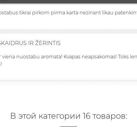
stabus tikrai pirkom pirma karta nezinant likau patenkin
KAIDRUS IR ŽĖRINTIS
r viena nuostabu aromata! Kvapas neapsakomas! Toks lengva
!
В этой категории 16 товаров: