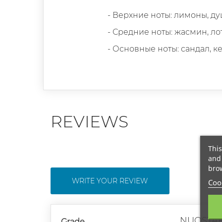
- Верхние ноты: лимоны, д
- Средние ноты: жасмин, ло
- Основные ноты: сандал, ке
REVIEWS
This
and 
brow
WRITE YOUR REVIEW
Cook
NUOSTA
Grade