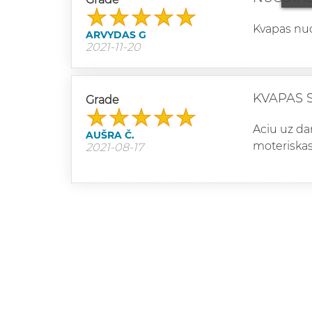
Kvapas nuo
ARVYDAS G
2021-11-20
KVAPAS S
Grade
Aciu uz da
AUŠRA Č.
moteriskas
2021-08-17