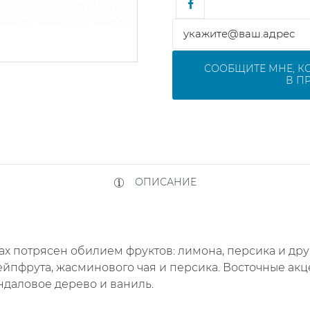
СООБЩИТЕ МНЕ, К
В П
ОПИСАНИЕ
ах потрясен обилием фруктов: лимона, персика и дру
ейпфрута, жасминового чая и персика. Восточные акц
ндаловое дерево и ваниль.