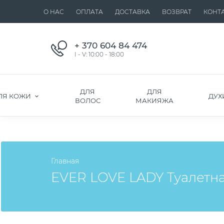
О НАС
ОПЛАТА
ДОСТАВКА
ВОЗВРАТ
КОНТ
+ 370 604 84 474
I - V: 10:00 - 18:00
ДЛЯ
ДЛЯ
ЛЯ КОЖИ
ДУХ
ВОЛОС
МАКИЯЖА
Главная
EVER LOVE LADY Туалетна