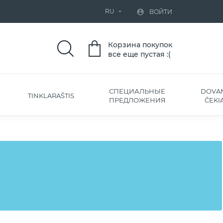
RU


ВОЙТИ
Корзина покупок
все еще пустая :(
СПЕЦИАЛЬНЫЕ
DOVA
TINKLARAŠTIS
ПРЕДЛОЖЕНИЯ
ČEKIA