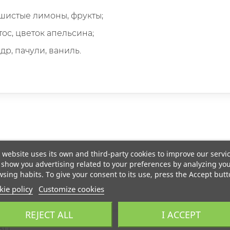
ушистые лимоны, фрукты;
тос, цветок апельсина;
др, пачули, ваниль.
 website uses its own and third-party cookies to improve our servi
show you advertising related to your preferences by analyzing yo
sing habits. To give your consent to its use, press the Accept butt
ie policy
Customize cookies
REJECT ALL
I ACCEPT
BU