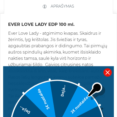
APRAŠYMAS
EVER LOVE LADY EDP 100 ml.
Ever Love Lady - atgimimo kvapas. Skaidrus ir
žėrintis, lyg krištolas. Jis šviežias ir tyras,
apgaubtas prabangos ir didingumo. Tai pirmųjų
aušros spindulių akimirka, kuomet išsisklaido
nakties tamsa, saulė kyla virš horizonto ir
užburiamai šildo. Gaivios citrusinės natos
atsiskleidžia iš lėto, visai, kaip brėkštanti aušra.
Rasos lašų lengvumo kvapui suteikia pamažu
besiskleidžiantis lotoso žiedas, o dangiško
Deja...
švelnumo aromatui suteikia jazminas ir pačiulis.
5€ nuolaida
Tai Akimirka, kai rojus persikelia į žemę! Be galo
2€ nuolaida
lengvas, tiesiog spindintis aromatas skirtas
Deja...
moterims norinčioms lengvumo, šviežumo bei
gyvybingumo