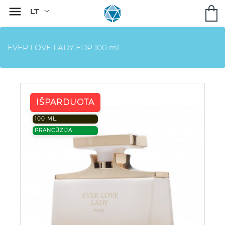

EVER LOVE LADY EDP 100 ml.
IŠPARDUOTA
100 ML.
PRANCŪZIJA