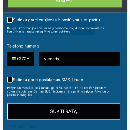
ATMESTI
Sutinku gauti naujienas ir pasiūlymus el. paštu.
PARAŠYKITE SAVO ATSILIEPIMĄ
Daugiau informacijos apie tai, kaip tvarkome jūsų duomenis rinkodaros
komunikacijai, rasite mūsų Privatumo politikoje
Telefono numeris
Vertinimas
+370
ARVYDAS G
2021-11-20
NUOSTABU
Sutinku gauti pasiūlymus SMS žinute
Pažymėdamas šį laukelį sutinku gauti žinutes iš UAB „Burkalifa“, įskaitant
Kvapas nuostabus tikrai pirkom pirma karta
automatizuotai siunčiamas SMS. Sutikimas nėra pirkimo sąlyga. Privatumo
politika ir Taisyklės
nezinant likau patenkinta.
SUKTI RATĄ
Vertinimas