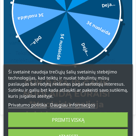
Deja...
Viršutinės natos: citrinos, kvapieji citrinmedžiai,
3€ nuolaida
vaisiai;
3€ nuolaida
Vidurinės natos: jazminai, lotosai, apelsinų žiedai;
Pagrindinės natos: santalai, kedras, pačiuliai,
5€ nuolaida
Deja...
vanilė.
Deja...
• Tekstas ir nuotraukos yra UAB Burkalifa
intelektualinė nuosavybė, kopijuoti ir platinti
draudžiama.
Ši svetainė naudoja trečiųjų šalių svetainių stebėjimo
technologijas, kad teiktų ir nuolat tobulintų mūsų
SUK RATĄ IR GAUK
paslaugas bei rodytų reklamas pagal vartotojų interesus.
Sutinku ir galiu bet kada atšaukti ar pakeisti savo sutikimą,
NUOLAIDĄ EURAIS!
kuris įsigalios ateityje.
*Nuolaida galioja
Privatumo politika
Daugiau informacijos
apsipirkimams nuo 49 € !
PRIIMTI VISKĄ
ATSILIEPIMAI