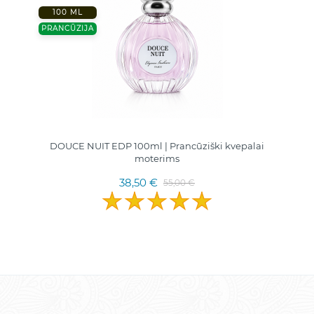
100 ML
PRANCŪZIJA
DOUCE NUIT EDP 100ml | Prancūziški kvepalai
moterims
38,50 €
55,00 €