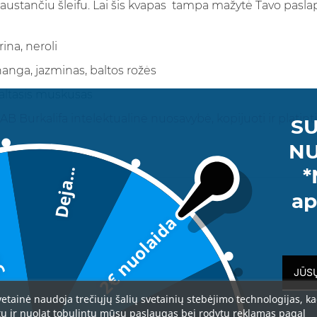
tančiu šleifu. Lai šis kvapas tampa mažytė Tavo paslapti
rina, neroli
nanga, jazminas, baltos rožės
baltasis muskusas
AB Burkalifa intelektualinė nuosavybė, kopijuoti ir platin
SU
NU
*
Deja...
da
ap
2€ nuolaida
vetainė naudoja trečiųjų šalių svetainių stebėjimo technologijas, k
tų ir nuolat tobulintų mūsų paslaugas bei rodytų reklamas pagal