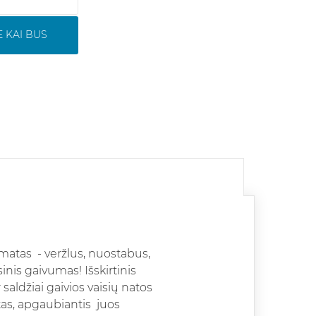
 KAI BUS
omatas - veržlus, nuostabus,
isinis gaivumas! Išskirtinis
 saldžiai gaivios vaisių natos
as, apgaubiantis juos