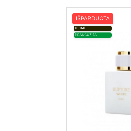
IŠPARDUOTA
100ML.
PRANCŪZIJA