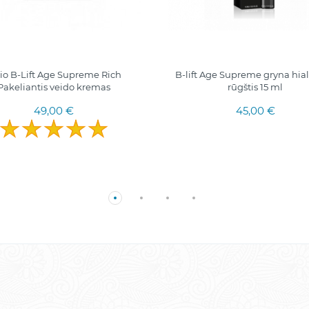
rio B-Lift Age Supreme Rich
B-lift Age Supreme gryna hia
Pakeliantis veido kremas
rūgštis 15 ml
49,00 €
45,00 €