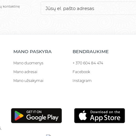
sų kontaktinę
MANO PASKYRA
BENDRAUKIME
Mano duomenys
+ 370 604 84 474
Mano adresai
Facebook
Mano užsakymai
Instagram
.