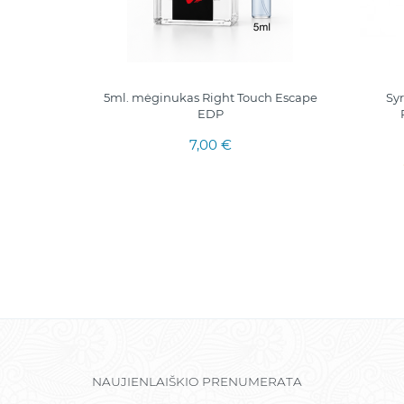
AUDINIŲ
5ml. mėginukas Right Touch Escape
Sy
& PEONIA
EDP
7,00 €
NAUJIENLAIŠKIO PRENUMERATA