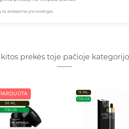
ų šis atsiliepimas yra naudingas.
 kitos prekės toje pačioje kategorijo
15 ML.
ŠPARDUOTA
ITALIJA
50 ML
ITALIJA