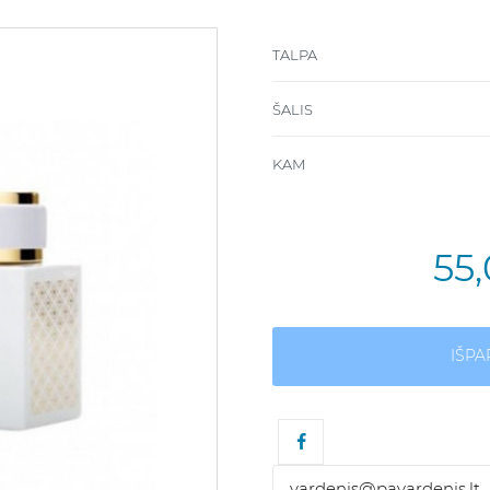
TALPA
ŠALIS
KAM
55
IŠP