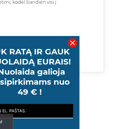
mi, kodėl šiandien visi į
ti draudžiama.
K RATĄ IR GAUK
OLAIDĄ EURAIS!
Nuolaida galioja
sipirkimams nuo
49 € !
ad