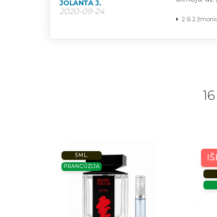
JOLANTA J.
2020-09-24
2 iš 2 žmoni
16
5ML.
I
PRANCŪZIJA