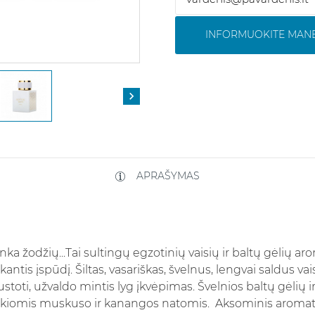
INFORMUOKITE MANE

APRAŠYMAS
ka žodžių...Tai sultingų egzotinių vaisių ir baltų gėlių ar
ekantis įspūdį. Šiltas, vasariškas, švelnus, lengvai saldus va
ustoti, užvaldo mintis lyg įkvėpimas. Švelnios baltų gėlių ir
yškiomis muskuso ir kanangos natomis. Aksominis aromat