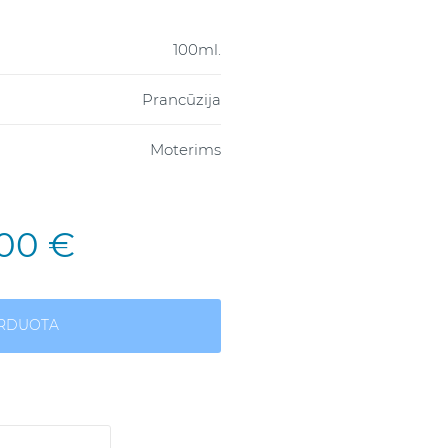
100ml.
Prancūzija
Moterims
,00 €
ARDUOTA