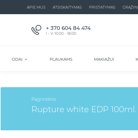
APIE MUS
ATSISKAITYMAS
PRISTATYMAS
GRĄŽIN
+ 370 604 84 474
I - V: 10:00 - 18:00
ODAI
PLAUKAMS
MAKIAŽUI
K
Pagrindinis
Rupture white EDP 100ml.