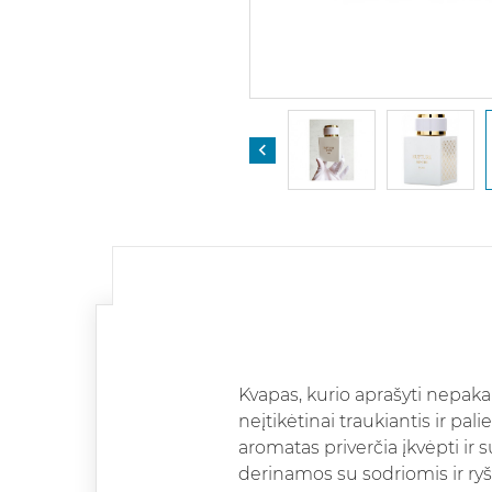

Kvapas, kurio aprašyti nepakan
neįtikėtinai traukiantis ir pali
aromatas priverčia įkvėpti ir s
derinamos su sodriomis ir r