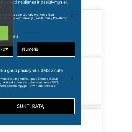
nku gauti naujienas ir pasiūlymus el.
u.
formacijos apie tai, kaip tvarkome jūsų
rinkodaros komunikacijai, rasite mūsų Privatumo
 gaivūs, vasariški.
o numeris
370
nku gauti pasiūlymus SMS žinute
s šį laukelį sutinku gauti žinutes iš UAB
 svetainę užsuksiu:)
“, įskaitant automatizuotai siunčiamas SMS.
nėra pirkimo sąlyga. Privatumo politika ir
SUKTI RATĄ