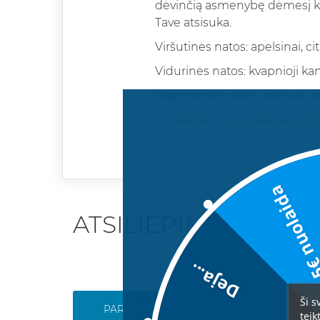
dėvinčią asmenybę dėmesį kaus
Tave atsisuka.
Viršutinės natos: apelsinai, cit
Vidurinės natos: kvapnioji ka
Pagrindinės natos: pačiulis, 
• Tekstas ir nuotraukos yra U
5€ nuolai
ATSILIEPIMAI
Deja...
Ši s
PARAŠYKITE SAVO ATSILIEPIMĄ
teik