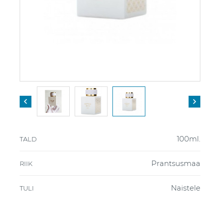


100ml.
TALD
Prantsusmaa
RIIK
Naistele
TULI