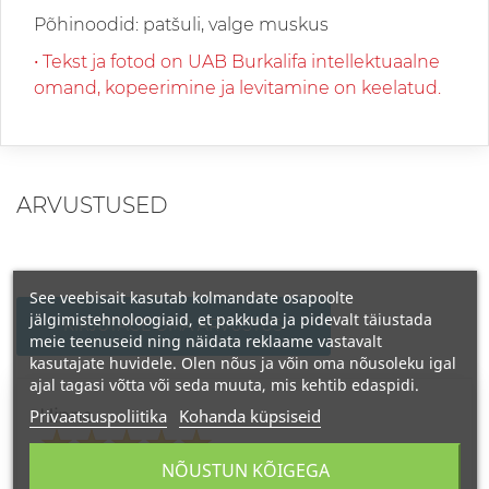
Põhinoodid: patšuli, valge muskus
• Tekst ja fotod on UAB Burkalifa intellektuaalne
omand, kopeerimine ja levitamine on keelatud.
ARVUSTUSED
See veebisait kasutab kolmandate osapoolte
jälgimistehnoloogiaid, et pakkuda ja pidevalt täiustada
KIRJUTAGE OMA ARVUSTUS
meie teenuseid ning näidata reklaame vastavalt
kasutajate huvidele. Olen nõus ja võin oma nõusoleku igal
ajal tagasi võtta või seda muuta, mis kehtib edaspidi.
Privaatsuspoliitika
Kohanda küpsiseid
Hinne
NÕUSTUN KÕIGEGA
INDRĖ