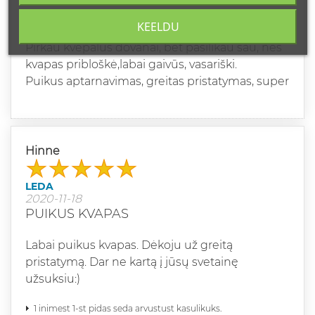
2021-10-04
NEREALŪS!
KEELDU
Pirkau kvepalus dovanai, bet pasilikau sau, nes
kvapas pribloškė,labai gaivūs, vasariški.
Puikus aptarnavimas, greitas pristatymas, super
Hinne
LEDA
2020-11-18
PUIKUS KVAPAS
Labai puikus kvapas. Dėkoju už greitą
pristatymą. Dar ne kartą į jūsų svetainę
užsuksiu:)
1 inimest 1-st pidas seda arvustust kasulikuks.