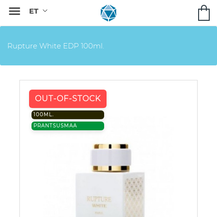

Rupture White EDP 100ml.
OUT-OF-STOCK
100ML.
PRANTSUSMAA