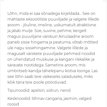
Lõhn, mida ei saa sõnadega kirjeldada... See on
mahlaste eksootiliste puuviljade ja valgete lillede
aroom - jõuline, imeline, uskumatult atraktiivne
ja jätab mulje. Soe, suvine, pehme, kergelt
magus puuviljane värskus! Ainulaadne aroom
paneb sisse hingama ja peatuma, võtab mõtted
üle nagu sissehingamine. Valgete lillede ja
magusalt värskete puuviljade pehmed noodid
on ühendatud muskuse ja kangani rikkalike ja
säravate nootidega. Sametine aroom, mis
ümbritseb kandja tähelepanu köitva looriga. Las
see lõhn saab teie väikeseks saladuseks, miks
kõik täna teie poole pöörduvad.
Tipunoodid: apelsin, sidrun, neroli
Kesknoodid: lõhnav cangana, jasmiin, valged
roosid