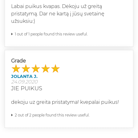
Labai puikus kvapas. Dėkoju už greitą
pristatymą. Dar ne kartą į jūsų svetainę
užsuksiu:)
1 out of 1 people found this review useful.
Grade
JOLANTA J.
24.09.2020
JIE PUIKUS
dekoju uz greita pristatyma! kvepalai puikus!
2 out of 2 people found this review useful.