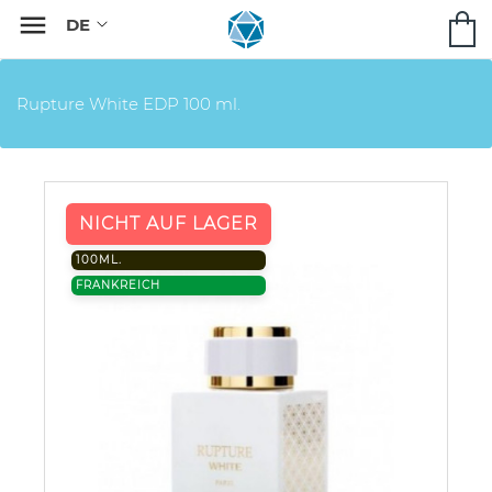

Rupture White EDP 100 ml.
NICHT AUF LAGER
100ML.
FRANKREICH