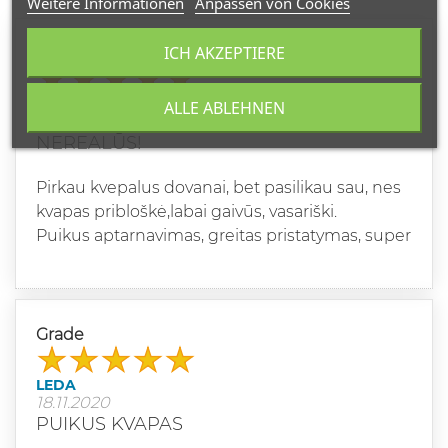
Weitere Informationen
Anpassen von Cookies
ICH AKZEPTIERE
Grade
INDRĖ
ALLE ABLEHNEN
04.10.2021
NEREALŪS!
Pirkau kvepalus dovanai, bet pasilikau sau, nes
kvapas pribloškė,labai gaivūs, vasariški.
Puikus aptarnavimas, greitas pristatymas, super
Grade
LEDA
18.11.2020
PUIKUS KVAPAS