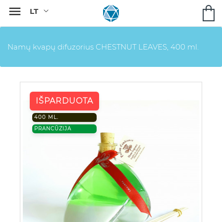

Namų kvapų difuzorius CHESTNUT LEAVES, 400 ml.
IŠPARDUOTA
400 ML.
PRANCŪZIJA