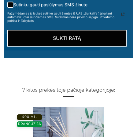
Sutinku gauti pasiūlymus SMS žinute
ATSILIEPIMAI
Pažymėdamas šį laukelį sutinku gauti žinutes iš UAB „Burkalifa“, įskaitant
automatizuotai siunčiamas SMS. Sutikimas nėra pirkimo sąlyga. Privatumo
politika ir Taisyklės
SUKTI RATĄ
PARAŠYKITE SAVO ATSILIEPIMĄ
7 kitos prekės toje pačioje kategorijoje:
400 ML.
PRANCŪZIJA