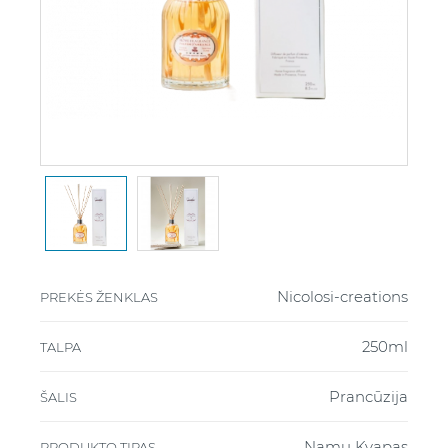
Nicolosi-creations
PREKĖS ŽENKLAS
250ml
TALPA
Prancūzija
ŠALIS
Namų Kvapas
PRODUKTO TIPAS