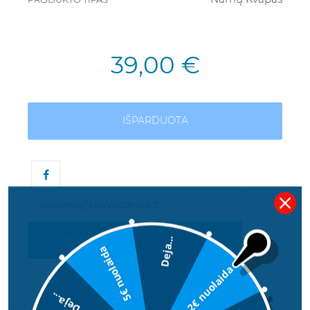
39,00 €
IŠPARDUOTA
INFORMUOKITE MANE KAI BUS
Deja...
5€ nuolaida
2€ nuolaida
Deja...