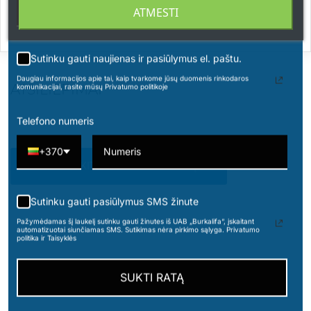
ATMESTI
Saugoti nuo vaikų.
Sutinku gauti naujienas ir pasiūlymus el. paštu.
Daugiau informacijos apie tai, kaip tvarkome jūsų duomenis rinkodaros
ATSILIEPIMAI
komunikacijai, rasite mūsų Privatumo politikoje
Telefono numeris
+370
PARAŠYKITE SAVO ATSILIEPIMĄ
Sutinku gauti pasiūlymus SMS žinute
Pažymėdamas šį laukelį sutinku gauti žinutes iš UAB „Burkalifa“, įskaitant
automatizuotai siunčiamas SMS. Sutikimas nėra pirkimo sąlyga. Privatumo
politika ir Taisyklės
7 kitos prekės toje pačioje kategorijoje:
SUKTI RATĄ