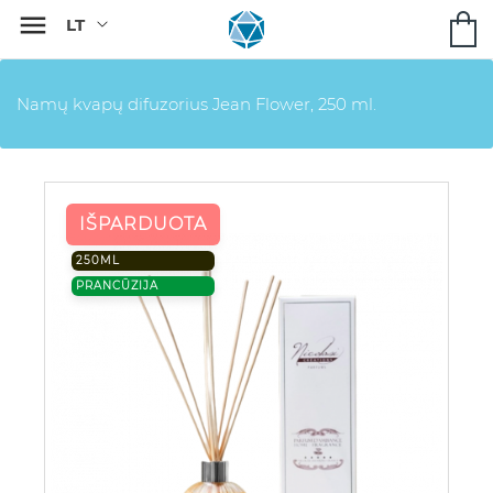

Namų kvapų difuzorius Jean Flower, 250 ml.
IŠPARDUOTA
250ML
PRANCŪZIJA