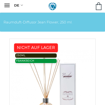

Raumduft-Diffusor Jean Flower, 250 ml.
NICHT AUF LAGER
250ML
FRANKREICH