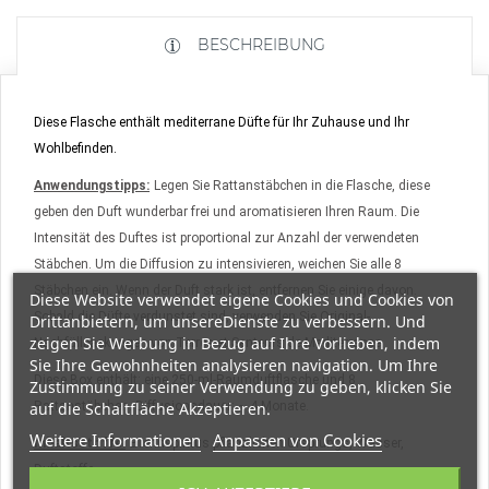
BESCHREIBUNG
Diese Flasche enthält mediterrane Düfte für Ihr Zuhause und Ihr
Wohlbefinden.
Anwendungstipps:
Legen Sie Rattanstäbchen in die Flasche, diese
geben den Duft wunderbar frei und aromatisieren Ihren Raum. Die
Intensität des Duftes ist proportional zur Anzahl der verwendeten
Stäbchen. Um die Diffusion zu intensivieren, weichen Sie alle 8
Stäbchen ein. Wenn der Duft stark ist, entfernen Sie einige davon.
Diese Website verwendet eigene Cookies und Cookies von
Sobald die Düfte verdunstet sind, verwenden Sie Original-
Drittanbietern, um unsereDienste zu verbessern. Und
zeigen Sie Werbung in Bezug auf Ihre Vorlieben, indem
Nachfüllpackungen von Terres et Senteurs de Mediterranee.
Sie Ihre Gewohnheiten analysieren navigation. Um Ihre
Diese Box enthält: eine 250-ml-Raumduftflasche und 8
Zustimmung zu seiner Verwendung zu geben, klicken Sie
Rattanstäbchen. Diffusionsdauer: ~ 4 Monate.
auf die Schaltfläche Akzeptieren.
Weitere Informationen
Anpassen von Cookies
Inhaltsstoffe:
Brennspiritus pflanzlichen Ursprungs, Wasser,
Duftstoffe.