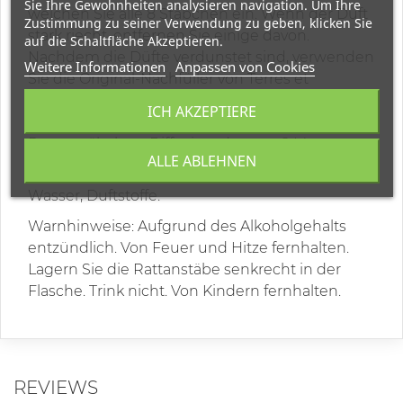
Sie Ihre Gewohnheiten analysieren navigation. Um Ihre
weichen Sie alle 8 Stäbchen ein. Wenn der Duft
Zustimmung zu seiner Verwendung zu geben, klicken Sie
stark riecht, entfernen Sie einige davon.
auf die Schaltfläche Akzeptieren.
Nachdem die Düfte verdunstet sind, verwenden
Weitere Informationen
Anpassen von Cookies
Sie die Original-Nachfüller von Terres et
Senteurs de Mediterranee. Diese Box enthält:
ICH AKZEPTIERE
eine 400-ml-Raumduftflasche und 8
Rattanstäbchen. Diffusionsdauer: ~ 8 Monate.
ALLE ABLEHNEN
Enthält: Brennspiritus pflanzlichen Ursprungs,
Wasser, Duftstoffe.
Warnhinweise: Aufgrund des Alkoholgehalts
entzündlich. Von Feuer und Hitze fernhalten.
Lagern Sie die Rattanstäbe senkrecht in der
Flasche. Trink nicht. Von Kindern fernhalten.
REVIEWS