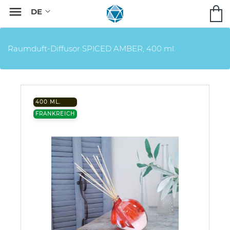

Raumduft-Diffusor SPICED AMBER, 400 ml.
400 ML.
FRANKREICH