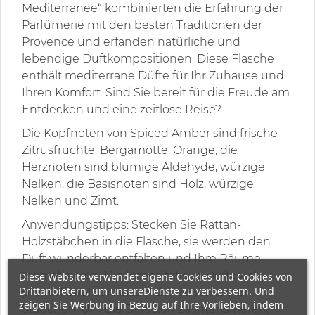
Mediterranee“ kombinierten die Erfahrung der
Parfümerie mit den besten Traditionen der
Provence und erfanden natürliche und
lebendige Duftkompositionen. Diese Flasche
enthält mediterrane Düfte für Ihr Zuhause und
Ihren Komfort. Sind Sie bereit für die Freude am
Entdecken und eine zeitlose Reise?
Die Kopfnoten von Spiced Amber sind frische
Zitrusfrüchte, Bergamotte, Orange, die
Herznoten sind blumige Aldehyde, würzige
Nelken, die Basisnoten sind Holz, würzige
Nelken und Zimt.
Anwendungstipps: Stecken Sie Rattan-
Holzstäbchen in die Flasche, sie werden den
Duft wunderbar entfalten und Ihre Räume
aromatisieren. Die Intensität des Duftes ist
Diese Website verwendet eigene Cookies und Cookies von
Drittanbietern, um unsereDienste zu verbessern. Und
proportional zur Anzahl der verwendeten
zeigen Sie Werbung in Bezug auf Ihre Vorlieben, indem
Stäbchen. Um die Diffusion zu intensivieren,