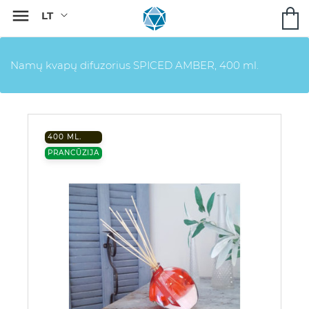

Namų kvapų difuzorius SPICED AMBER, 400 ml.
400 ML.
PRANCŪZIJA