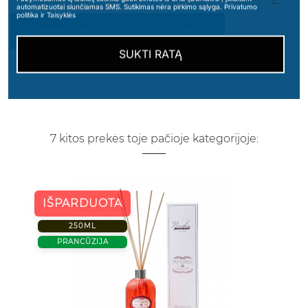
automatizuotai siunčiamas SMS. Sutikimas nėra pirkimo sąlyga. Privatumo
politika ir Taisyklės
PARAŠYKITE SAVO ATSILIEPIMĄ
SUKTI RATĄ
7 kitos prekės toje pačioje kategorijoje:
IŠPARDUOTA
250ML
PRANCŪZIJA