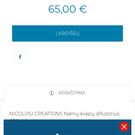
65,00 €
Į KREPŠELĮ
APRAŠYMAS
NICOLOSI CREATIONS Namų kvapų difuzorius,
400 ml.
„Terres et Senteurs de Mediterranee“ kūrėjai,