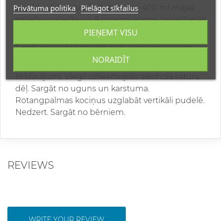
Privātuma politika
Pielāgot sīkfailus
uzpildes līdzekļus. Šajā kastītē ir: 400 ml mājas
smaržu pudelīte un 8 rotanga kociņi. Izplatīšanās
ilgums: ~ 8 mēneši.
PIEŅEMT VISU
Sastāvdaļas: denaturēts augu izcelsmes spirts,
NORAIDĪT
ūdens, smaržvielas.
Brīdinājumi: Viegli uzliesmojošs alkohola satura
dēļ. Sargāt no uguns un karstuma.
Rotangpalmas kociņus uzglabāt vertikāli pudelē.
Nedzert. Sargāt no bērniem.
REVIEWS
WRITE YOUR REVIEW