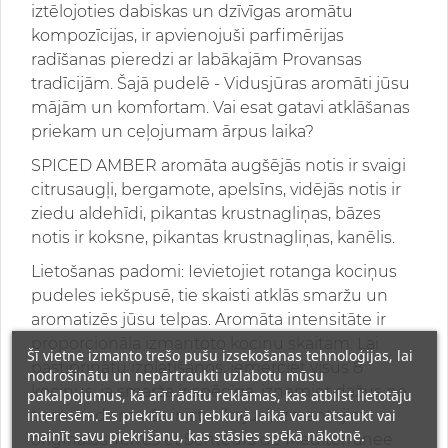
iztēlojoties dabiskas un dzīvīgas aromātu
kompozīcijas, ir apvienojuši parfimērijas
radīšanas pieredzi ar labākajām Provansas
tradīcijām. Šajā pudelē - Vidusjūras aromāti jūsu
mājām un komfortam. Vai esat gatavi atklāšanas
priekam un ceļojumam ārpus laika?
SPICED AMBER aromāta augšējās notis ir svaigi
citrusaugļi, bergamote, apelsīns, vidējās notis ir
ziedu aldehīdi, pikantas krustnagliņas, bāzes
notis ir koksne, pikantas krustnagliņas, kanēlis.
Lietošanas padomi: Ievietojiet rotanga kociņus
pudeles iekšpusē, tie skaisti atklās smaržu un
aromatizēs jūsu telpas. Aromāta intensitāte ir
proporcionāla izmantoto kociņu skaitam. Lai
Šī vietne izmanto trešo pušu izsekošanas tehnoloģijas, lai
pastiprinātu izplatīšanos, iemērciet visus 8
nodrošinātu un nepārtraukti uzlabotu mūsu
kociņus; ja smarža ir spēcīga, izņemiet dažus no
pakalpojumus, kā arī rādītu reklāmas, kas atbilst lietotāju
interesēm. Es piekrītu un jebkurā laikā varu atsaukt vai
tiem. Kad smarža ir iztvaikojusi, izmantojiet
mainīt savu piekrišanu, kas stāsies spēkā nākotnē.
oriģinālos Terres et Senteurs de Mediterranee