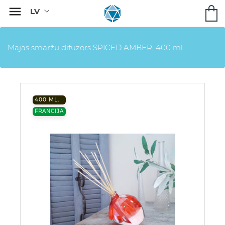

Mājas smaržu difuzors SPICED AMBER, 400 ml.
400 ML.
FRANCIJA