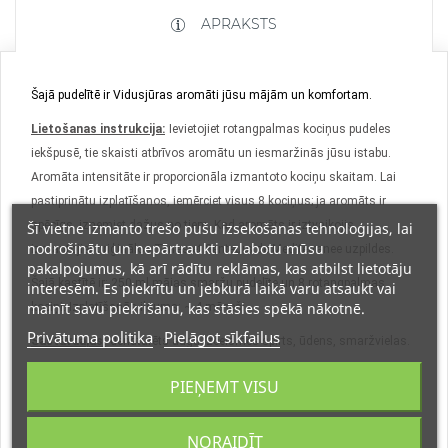
APRAKSTS
Šajā pudelītē ir Vidusjūras aromāti jūsu mājām un komfortam.
Lietošanas instrukcija:
Ievietojiet rotangpalmas kociņus pudeles
iekšpusē, tie skaisti atbrīvos aromātu un iesmaržinās jūsu istabu.
Aromāta intensitāte ir proporcionāla izmantoto kociņu skaitam. Lai
pastiprinātu izplatīšanos, iemērciet visus 8 kociņus; ja aromāts ir
spēcīgs, izņemiet dažus no tiem. Kad aromāts ir iztvaikojis,
Šī vietne izmanto trešo pušu izsekošanas tehnoloģijas, lai
nodrošinātu un nepārtraukti uzlabotu mūsu
izmantojiet oriģinālos Terres et Senteurs de Mediterranee uzpildes.
pakalpojumus, kā arī rādītu reklāmas, kas atbilst lietotāju
Šajā kastītē ir: 250 ml mājas smaržu pudelīte un 8 rotangpalmas
interesēm. Es piekrītu un jebkurā laikā varu atsaukt vai
mainīt savu piekrišanu, kas stāsies spēkā nākotnē.
kociņi. Izplatīšanās ilgums: ~ 4 mēneši.
Privātuma politika
Pielāgot sīkfailus
Sastāvdaļas:
denaturēts augu izcelsmes spirts, ūdens, smaržvielas.
Brīdinājumi:
Viegli uzliesmojošs alkohola satura dēļ. Sargāt no uguns
PIEŅEMT VISU
un karstuma. Rotangpalmas kociņus uzglabāt vertikāli pudelē.
Nedzert. Sargāt no bērniem.
NORAIDĪT