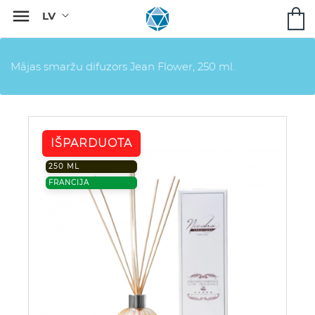

Mājas smaržu difuzors Jean Flower, 250 ml.
IŠPARDUOTA
250 ML
FRANCIJA