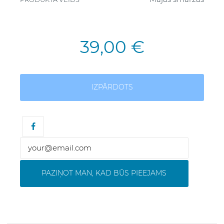
39,00 €
IZPĀRDOTS
PAZIŅOT MAN, KAD BŪS PIEEJAMS