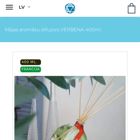

Mājas aromātu difuzors VERBENA 400ml.
400 ML.
FRANCIJA