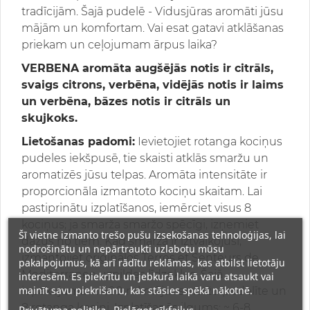
tradīcijām. Šajā pudelē - Vidusjūras aromāti jūsu
mājām un komfortam. Vai esat gatavi atklāšanas
priekam un ceļojumam ārpus laika?
VERBENA aromāta augšējās notis ir citrāls,
svaigs citrons, verbēna, vidējās notis ir laims
un verbēna, bāzes notis ir citrāls un
skujkoks.
Lietošanas padomi:
Ievietojiet rotanga kociņus
pudeles iekšpusē, tie skaisti atklās smaržu un
aromatizēs jūsu telpas. Aromāta intensitāte ir
proporcionāla izmantoto kociņu skaitam. Lai
pastiprinātu izplatīšanos, iemērciet visus 8
kociņus; ja smarža smaržo spēcīgi, izņemiet
Šī vietne izmanto trešo pušu izsekošanas tehnoloģijas, lai
dažus no tiem. Kad smarža ir iztvaikojusi,
nodrošinātu un nepārtraukti uzlabotu mūsu
izmantojiet oriģinālos Terres et Senteurs de
pakalpojumus, kā arī rādītu reklāmas, kas atbilst lietotāju
Mediterranee uzpildes līdzekļus. Šajā
interesēm. Es piekrītu un jebkurā laikā varu atsaukt vai
mainīt savu piekrišanu, kas stāsies spēkā nākotnē.
iepakojumā ir: 400 ml mājas smaržu pudelīte un
8 rotanga kociņi. Izplatīšanās ilgums: ~ 6-8
Privātuma politika
Pielāgot sīkfailus