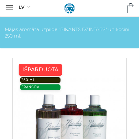

Mājas aromāta uzpilde "PIKANTS DZINTARS" un kociņi
250 ml.
IŠPARDUOTA
250 ML
FRANCIJA