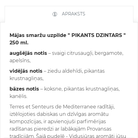
APRAKSTS
Mājas smaržu uzpilde "
PIKANTS DZINTARS
"
250 ml.
augšējās notis
– svaigi citrusaugļi, bergamote,
apelsīns,
vidējās notis
– ziedu aldehīdi, pikantas
krustnagliņas,
bāzes notis
– koksne, pikantas krustnagliņas,
kanēlis.
Terres et Senteurs de Mediterranee radītāji,
iztēlojoties dabiskas un dzīvīgas aromātu
kompozīcijas, ir apvienojuši parfimērijas
radīšanas pieredzi ar labākajām Provansas
tradīcijām. Šajā pudelē - Vidusjūras aromāti jūsu