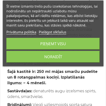
mājām un komfortam. Vai esat gatavi atklāšanas
Šī vietne izmanto trešo pušu izsekošanas tehnoloģijas, lai
priekam un ceļojumam ārpus laika?
nodrošinātu un nepārtraukti uzlabotu mūsu
pakalpojumus, kā arī rādītu reklāmas, kas atbilst lietotāju
Lietošanas instrukcija:
Ievietojiet rotangpalmas
interesēm. Es piekrītu un jebkurā laikā varu atsaukt vai
kociņus pudeles iekšpusē, tie skaisti atbrīvos
mainīt savu piekrišanu, kas stāsies spēkā nākotnē.
aromātu un iesmaržinās jūsu istabu. Aromāta
Privātuma politika
Pielāgot sīkfailus
intensitāte ir proporcionāla izmantoto kociņu
skaitam. Lai pastiprinātu izplatīšanos, iemērciet
PIEŅEMT VISU
visus 8 kociņus; ja aromāts ir spēcīgs, izņemiet
dažus no tiem. Kad aromāts ir iztvaikojis,
NORAIDĪT
izmantojiet oriģinālos Terres et Senteurs de
Mediterranee uzpildes.
Šajā kastītē ir:
250 ml mājas smaržu pudelīte
un 8 rotangpalmas kociņi. Izplatīšanās
ilgums: ~ 4 mēneši.
Sastāvdaļas:
denaturēts augu izcelsmes spirts,
ūdens, smaržvielas.
Brīdinājumi:
Viegli uzliesmojošs spirta satura