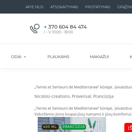
APIE MUS
ATSISKAITYMAS
PRISTATYMAS
GRĄŽIN
+ 370 604 84 474
I - V: 10:00 - 18:00
ODAI
PLAUKAMS
MAKIAŽUI
K
„Terres et Senteurs de Mediterranee“ kūrėjai, įsivaizduo
Nicolosi-creations, Provensal, Prancūzija
„Terres et Senteurs de Mediterranee“ kūrėjai, įsivaizdu
Viduržemio jūros kvapai jūsų namams ir jūsų komfortui. 
400 ML.
PRANCŪZIJA
I