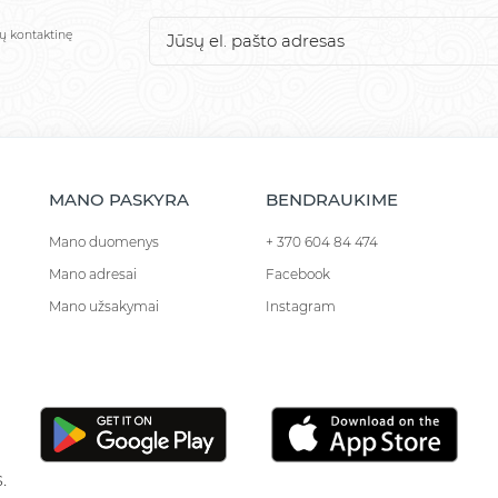
sų kontaktinę
MANO PASKYRA
BENDRAUKIME
Mano duomenys
+ 370 604 84 474
Mano adresai
Facebook
Mano užsakymai
Instagram
.