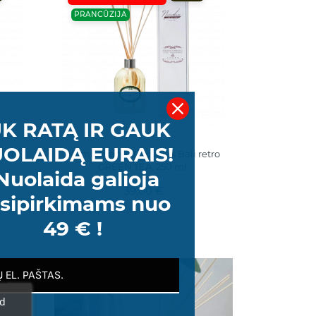
PRANCŪZIJA
K RATĄ IR GAUK
OLAIDĄ EURAIS!
Retro
Namų kvapų difuzorius Bali retro
GREEN TEA, 250 ml.
Nuolaida galioja
39,00 €
sipirkimams nuo
49 € !
L.
400 ML.
PRANCŪZIJA
ad