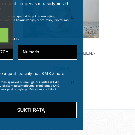
nku gauti naujienas ir pasiūlymus el.
u.
formacijos apie tai, kaip tvarkome jūsų
rinkodaros komunikacijai, rasite mūsų Privatumo
o numeris
370
STNUT
Namų kvapų difuzorius VERBENA
400ml.
75,00 €
nku gauti pasiūlymus SMS žinute
s šį laukelį sutinku gauti žinutes iš UAB
“, įskaitant automatizuotai siunčiamas SMS.
nėra pirkimo sąlyga. Privatumo politika ir
SUKTI RATĄ