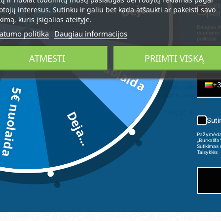
Deja...
Suti
otojų interesus. Sutinku ir galiu bet kada atšaukti ar pakeisti savo
pašt
kimą, kuris įsigalios ateityje.
Daugiau in
atumo politika
Daugiau informacijos
duomenis 
politikoje
3€ nuolaida
ATMESTI
PRIIMTI VISKĄ
Telefon
+
amų kvapų "SPICY AMBER"
Namų kvapų difuzorius CHE
5€ nuolaida
papildymas 250 ml.
LEAVES, 400 ml.
29,00 €
65,00 €
Deja...
Suti
Pažymėdama
„Burkalifa
Sutikimas 
Taisyklės