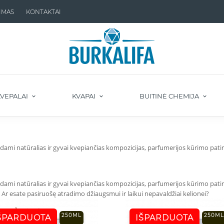
IMAS
KONTAKTAI
VEPALAI
KVAPAI
BUITINĖ CHEMIJA
dami natūralias ir gyvai kvepiančias kompozicijas, parfumerijos kūrimo patir
odami natūralias ir gyvai kvepiančias kompozicijas, parfumerijos kūrimo pati
Ar esate pasiruošę atradimo džiaugsmui ir laikui nepavaldžiai kelionei?
250ML
250ML
ŠPARDUOTA
IŠPARDUOTA