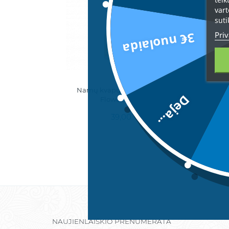
vart
suti
Priv
3€ nuolaida
Namų kvapų difuzorius Jean
N
Deja...
Flower, 250 ml.
39,00 €
NAUJIENLAIŠKIO PRENUMERATA