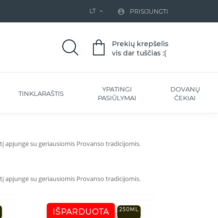
LT


PRISIJUNGTI
Prekių krepšelis
vis dar tuščias :(
YPATINGI
DOVANŲ
TINKLARAŠTIS
PASIŪLYMAI
ČEKIAI
tį apjungė su geriausiomis Provanso tradicijomis.
rtį apjungė su geriausiomis Provanso tradicijomis.
250ML
IŠPARDUOTA