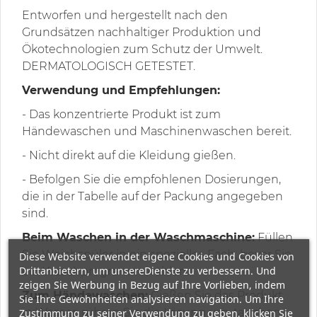
Entworfen und hergestellt nach den
Grundsätzen nachhaltiger Produktion und
Ökotechnologien zum Schutz der Umwelt.
DERMATOLOGISCH GETESTET.
Verwendung und Empfehlungen:
- Das konzentrierte Produkt ist zum
Händewaschen und Maschinenwaschen bereit.
- Nicht direkt auf die Kleidung gießen.
- Befolgen Sie die empfohlenen Dosierungen,
die in der Tabelle auf der Packung angegeben
sind.
Beim Waschen in der Waschmaschine:
Füllen
Sie Weichspüler in ein spezielles Fach, bevor Sie
Diese Website verwendet eigene Cookies und Cookies von
Drittanbietern, um unsereDienste zu verbessern. Und
ein Waschprogramm wählen.
zeigen Sie Werbung in Bezug auf Ihre Vorlieben, indem
Zum Händewaschen:
Gießen Sie das Produkt
Sie Ihre Gewohnheiten analysieren navigation. Um Ihre
in Wasser, rühren Sie die Lösung um, tauchen
Zustimmung zu seiner Verwendung zu geben, klicken Sie