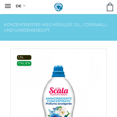

KONZENTRIERTER WEICHSPÜLER, 1,5 L, CORNWALL-
UND GARDENIENDUFT
1,5L
ITALIEN