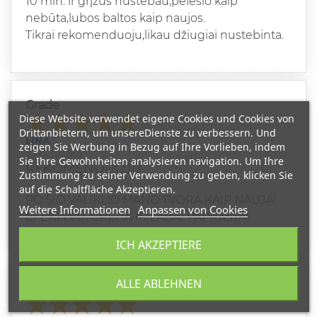
10 min. ir grįžus nustebau,pelėsio kaip
nebūta,lubos baltos kaip naujos.
Tikrai rekomenduoju,likau džiugiai nustebinta.
Grade
Diese Website verwendet eigene Cookies und Cookies von
Drittanbietern, um unsereDienste zu verbessern. Und
LINA
zeigen Sie Werbung in Bezug auf Ihre Vorlieben, indem
21.02.2023
Sie Ihre Gewohnheiten analysieren navigation. Um Ihre
REKOMENDUOJU
Zustimmung zu seiner Verwendung zu geben, klicken Sie
auf die Schaltfläche Akzeptieren.
PO SIO VALIKLIO MANO TVORA KAIP NAUJA!
Weitere Informationen
Anpassen von Cookies
EFEKTYVU, GREITA IR LABAI PAPRASTA!
ICH AKZEPTIERE
ALLE ABLEHNEN
Grade