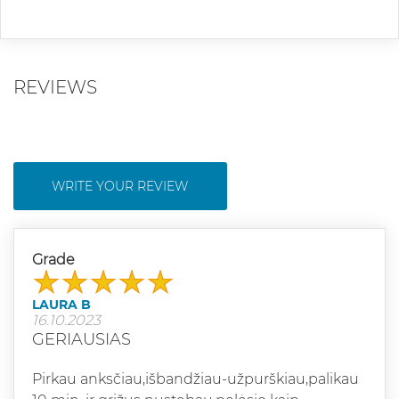
REVIEWS
WRITE YOUR REVIEW
Grade
LAURA B
16.10.2023
GERIAUSIAS
Pirkau anksčiau,išbandžiau-užpurškiau,palikau