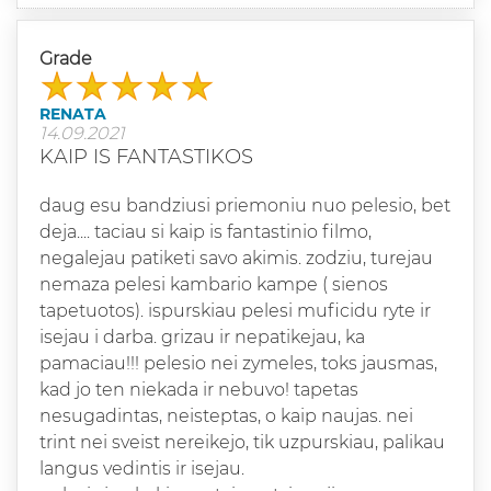
Grade
RENATA
14.09.2021
KAIP IS FANTASTIKOS
daug esu bandziusi priemoniu nuo pelesio, bet
deja.... taciau si kaip is fantastinio filmo,
negalejau patiketi savo akimis. zodziu, turejau
nemaza pelesi kambario kampe ( sienos
tapetuotos). ispurskiau pelesi muficidu ryte ir
isejau i darba. grizau ir nepatikejau, ka
pamaciau!!! pelesio nei zymeles, toks jausmas,
kad jo ten niekada ir nebuvo! tapetas
nesugadintas, neisteptas, o kaip naujas. nei
trint nei sveist nereikejo, tik uzpurskiau, palikau
langus vedintis ir isejau.