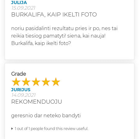
JULIJA
15.09.2021
BURKALIFA, KAIP IKELTI FOTO
noriu pasidalinti rezultatu pries ir po, nes tai
reikia tiesiog pamatyti! siena, kai nauja!
Burkalifa, kaip ikelti foto?
Grade
JURIJUS
14.09.2021
REKOMENDUOJU
geresnio dar neteko bandyti
1 out of 1 people found this review useful.