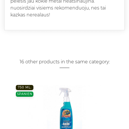
pelesis jau kokie metai neatsinaujina.
nuosirdziai visiems rekomenduoju, nes tai
kazkas nerealaus!
16 other products in the same category:
750 ML.
SPANIEN