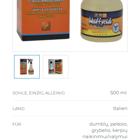
500 ml.
SOHLE, EINZIG, ALLEINIG
Italien
LAND
dumblų, pelėsio,
FÜR
grybelio, kerpių
naikinimui/valymui