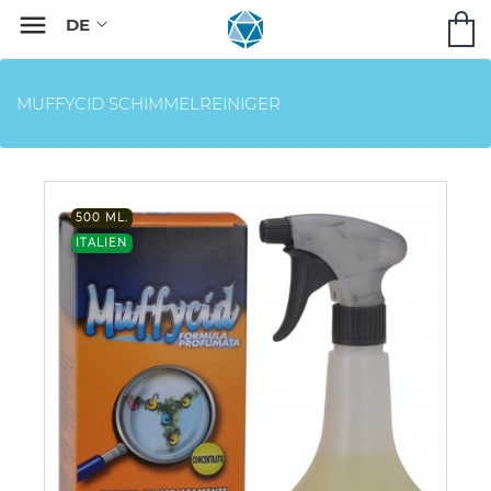

MUFFYCID SCHIMMELREINIGER
500 ML.
ITALIEN